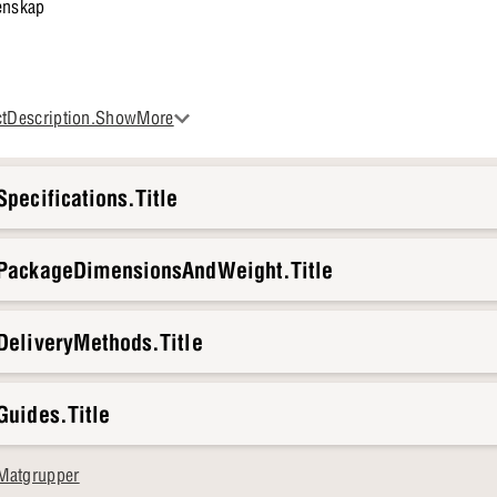
enskap
tilla stund med en bra bok eller samla vännerna för ett brädspel. Bord
ctDescription.ShowMore
vardagens stunder lite mer speciella.
pecifications.Title
.PackageDimensionsAndWeight.Title
DeliveryMethods.Title
Guides.Title
Matgrupper