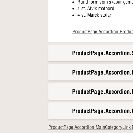
Rund form som skapar gem
1 st. Alvik matbord
4 st. Marek stolar
Det är här du kan njuta av en s
ProductPage.Accordion.Produ
och inbjudande känsla som gör 
ProductPage.Accordion.S
ProductPage.Accordion
ProductPage.Accordion.
ProductPage.Accordion.
ProductPage.Accordion.MainCategoryLink 