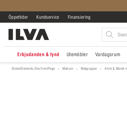
Öppettider
Kundservice
Finansiering
Erbjudanden & fynd
Utemöbler
Vardagsrum
GlobalElements.Site.FrontPage
Matrum
Matgrupper
Alvik & Marek 