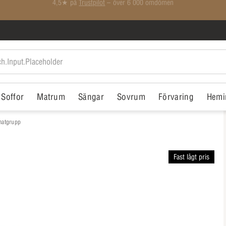
Medlemspriser på ALLT*
Soffor
Matrum
Sängar
Sovrum
Förvaring
Hemi
matgrupp
Fast lågt pris