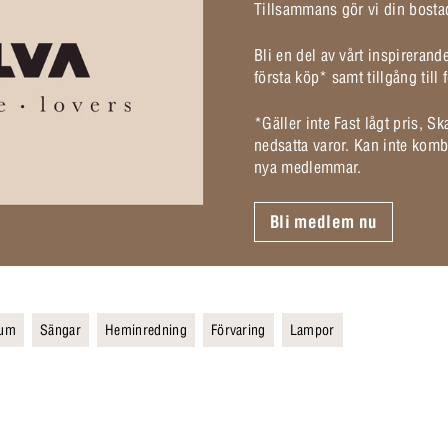
Tillsammans gör vi din bostad
Bli en del av vårt inspireran
första köp* samt tillgång til
*Gäller inte Fast lågt pris, S
nedsatta varor. Kan inte komb
nya medlemmar.
Bli medlem nu
rum
Sängar
Heminredning
Förvaring
Lampor