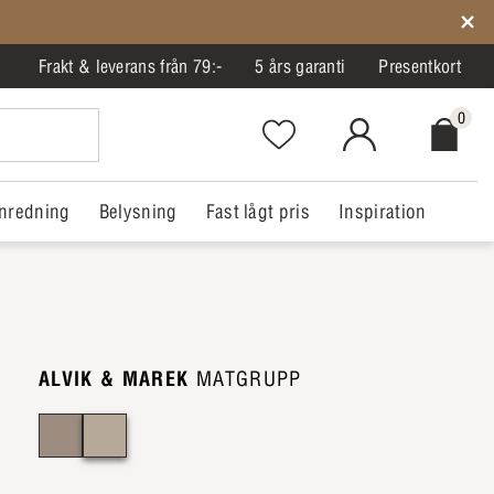
Frakt & leverans från 79:-
5 års garanti
Presentkort
0
Favorites.NavigationButton.Text
MitIlva.Login
Checkout.
nredning
Belysning
Fast lågt pris
Inspiration
ALVIK & MAREK
MATGRUPP