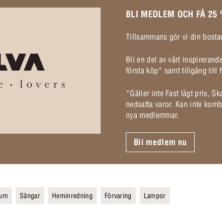
BLI MEDLEM OCH FÅ 25
Tillsammans gör vi din bostad
Bli en del av vårt inspireran
första köp* samt tillgång til
*Gäller inte Fast lågt pris, S
nedsatta varor. Kan inte komb
nya medlemmar.
Bli medlem nu
rum
Sängar
Heminredning
Förvaring
Lampor