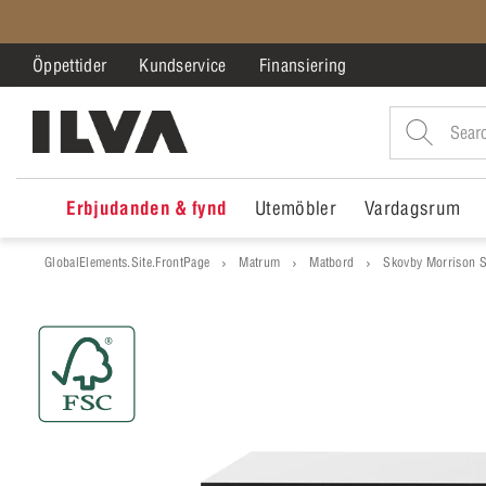
Öppettider
Kundservice
Finansiering
Erbjudanden & fynd
Utemöbler
Vardagsrum
GlobalElements.Site.FrontPage
Matrum
Matbord
Skovby Morrison S