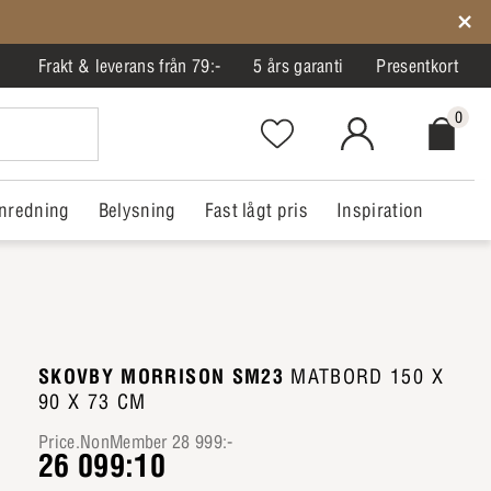
Frakt & leverans från 79:-
5 års garanti
Presentkort
0
Favorites.NavigationButton.Text
MitIlva.Login
Checkout.
nredning
Belysning
Fast lågt pris
Inspiration
SKOVBY MORRISON SM23
MATBORD 150 X
90 X 73 CM
Price.NonMember 28 999:-
26 099:10