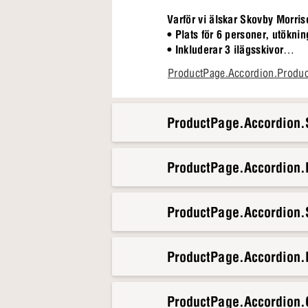
Varför vi älskar Skovby Morri
• Plats för 6 personer, utökning
• Inkluderar 3 ilägsskivor
• Lätt att rengöra laminatbord
ProductPage.Accordion.Produ
• Wenge-färgade ben i massiv
Föreställ dig hur Skovby Morri
ProductPage.Accordion.S
livliga kvällar med vänner och
gemenskap. Det är en möbel so
ProductPage.Accordion
ProductPage.Accordion.S
ProductPage.Accordion.
ProductPage.Accordion.