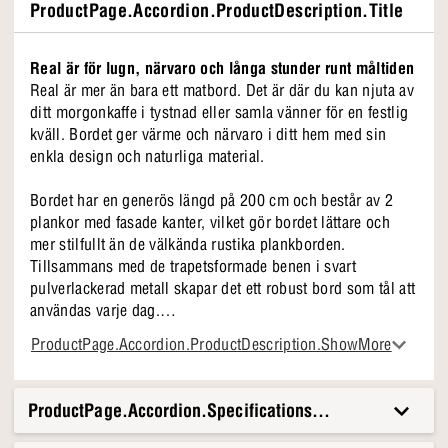
ProductPage.Accordion.ProductDescription.Title
Real är för lugn, närvaro och långa stunder runt måltiden
Real är mer än bara ett matbord. Det är där du kan njuta av
ditt morgonkaffe i tystnad eller samla vänner för en festlig
kväll. Bordet ger värme och närvaro i ditt hem med sin
enkla design och naturliga material.
Bordet har en generös längd på 200 cm och består av 2
plankor med fasade kanter, vilket gör bordet lättare och
mer stilfullt än de välkända rustika plankborden.
Tillsammans med de trapetsformade benen i svart
pulverlackerad metall skapar det ett robust bord som tål att
användas varje dag.
ProductPage.Accordion.ProductDescription.ShowMore
Varför vi älskar Real
• 200 cm bordsskiva i gråoljad ek
• Trapetsformade ben i svart pulverlackerad metall
ProductPage.Accordion.Specifications.Title
• 2 plankor med fasade kanter