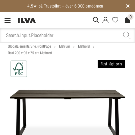
4,5★ på
Trustpilot
– över 6 000 omdömen
0
MitIlva.Login
Favorites.N
Check
GlobalElements.Site.FrontPage
Matrum
Matbord
Real 200 x 95 x 75 cm Matbord
Fast lågt pris