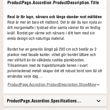
ProductPage.Accordion.ProductDescription.Title
Real är för lugn, närvaro och långa stunder runt måltiden
Real är mer än bara ett matbord. Det är där du kan njuta av
ditt morgonkaffe i tystnad eller samla vänner för en festlig
kväll. Bordet ger värme och närvaro i ditt hem med sin
enkla design och naturliga material.
Bordet har en generös längd på 200 cm och består av 2
plankor med fasade kanter, vilket gör bordet lättare och
mer stilfullt än de välkända rustika plankborden.
Tillsammans med de trapetsformade benen i svart
pulverlackerad metall skapar det ett robust bord som tål att
användas varje dag.
ProductPage.Accordion.ProductDescription.ShowMore
Varför vi älskar Real
• 200 cm bordsskiva i naturoljad ek
• Trapetsformade ben i svart pulverlackerad metall
ProductPage.Accordion.Specifications.Title
• 2 plankor med fasade kanter