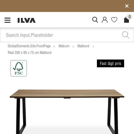
Medlemspriser på ALLT*
0
MitIlva.Login
Favorites.N
Check
GlobalElements.Site.FrontPage
Matrum
Matbord
Real 200 x 95 x 75 cm Matbord
Fast lågt pris