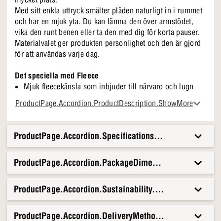
Med sitt enkla uttryck smälter pläden naturligt in i rummet
och har en mjuk yta. Du kan lämna den över armstödet,
vika den runt benen eller ta den med dig för korta pauser.
Materialvalet ger produkten personlighet och den är gjord
för att användas varje dag.
Det speciella med Fleece
Mjuk fleecekänsla som inbjuder till närvaro och lugn
STANDARD 100 by OEKO-TEX®
ProductPage.Accordion.ProductDescription.ShowMore
Nyanser som framhäver personlig stil och värme
Mjuk tvättbarhet för att hålla utseendet fräscht
ProductPage.Accordion.Specifications.Title
ProductPage.Accordion.PackageDimensionsAndWeight.T
ProductPage.Accordion.Sustainability.Title
ProductPage.Accordion.DeliveryMethods.Title