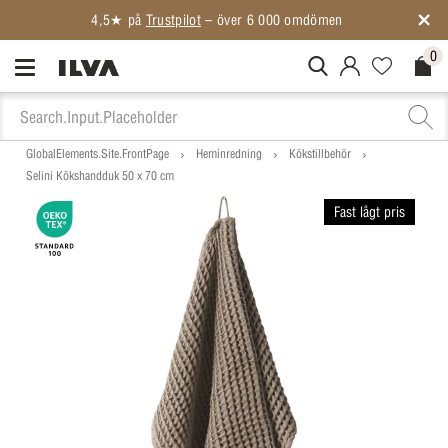
4,5★ på
Trustpilot
– över 6 000 omdömen
0
MitIlva.Login
Favorites.N
Check
GlobalElements.Site.FrontPage
Heminredning
Kökstillbehör
Selini Kökshandduk 50 x 70 cm
Fast lågt pris