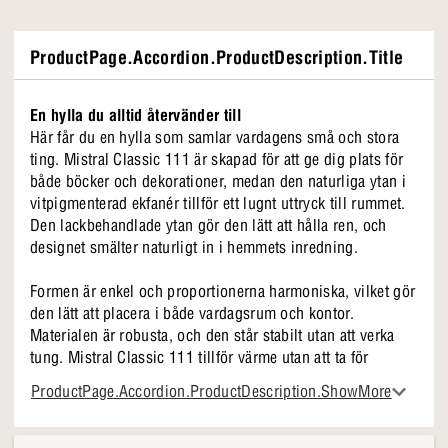
ProductPage.Accordion.ProductDescription.Title
En hylla du alltid återvänder till
Här får du en hylla som samlar vardagens små och stora
ting. Mistral Classic 111 är skapad för att ge dig plats för
både böcker och dekorationer, medan den naturliga ytan i
vitpigmenterad ekfanér tillför ett lugnt uttryck till rummet.
Den lackbehandlade ytan gör den lätt att hålla ren, och
designet smälter naturligt in i hemmets inredning.
Formen är enkel och proportionerna harmoniska, vilket gör
den lätt att placera i både vardagsrum och kontor.
Materialen är robusta, och den står stabilt utan att verka
tung. Mistral Classic 111 tillför värme utan att ta för
mycket plats och skapar balans mellan funktion och
ProductPage.Accordion.ProductDescription.ShowMore
estetik.
Mistral Classic 111 i korthet