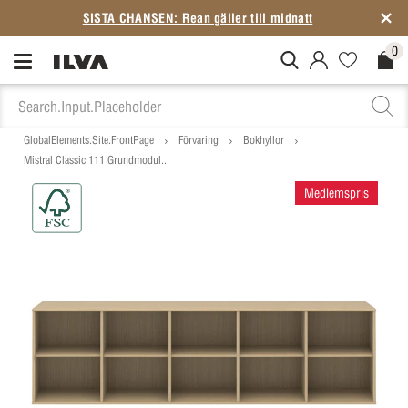
SISTA CHANSEN: Rean gäller till midnatt
0
MitIlva.Login
Favorites.N
Check
GlobalElements.Site.FrontPage
Förvaring
Bokhyllor
Mistral Classic 111 Grundmodul...
Medlemspris