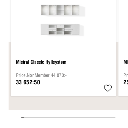
Mistral Classic Hyllsystem
Mi
Price.NonMember 44 870:-
Pr
33 652:50
2