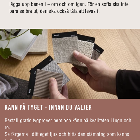
lägga upp benen i – om och om igen. För en soffa ska inte
bara se bra ut, den ska också tåla att levas i.
KÄNN PÅ TYGET - INNAN DU VÄLJER
Beställ gratis tygprover hem och känn på kvaliteten i lugn och
ro.
Se färgerna i ditt eget ljus och hitta den stämning som känns