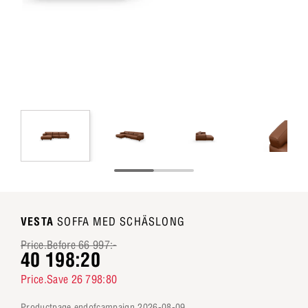
VESTA
SOFFA MED SCHÄSLONG
Price.Before 66 997:-
40 198:20
Price.Save 26 798:80
productpage.endofcampaign 2026-08-09