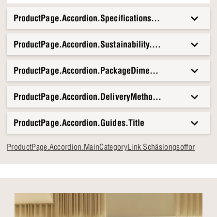
ProductPage.Accordion.Specifications.Title
ProductPage.Accordion.Sustainability.Title
ProductPage.Accordion.PackageDimensionsAndWeight.T
ProductPage.Accordion.DeliveryMethods.Title
ProductPage.Accordion.Guides.Title
ProductPage.Accordion.MainCategoryLink Schäslongsoffor