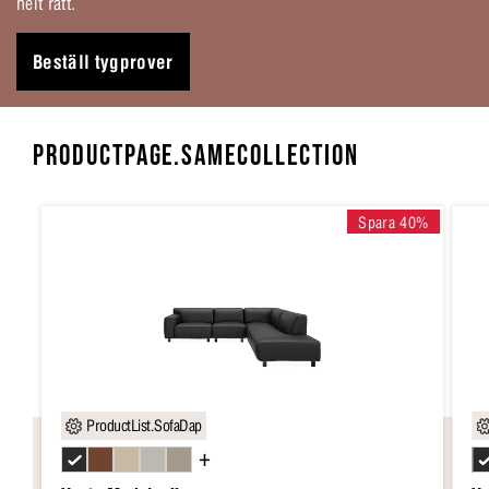
helt rätt.
Beställ tygprover
PRODUCTPAGE.SAMECOLLECTION
Spara 40%
ProductList.SofaDap
+