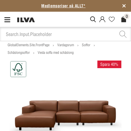
Medlemspriser på ALLT*
0
MitIlva.Login
Favorites.N
Check
GlobalElements.Site.FrontPage
Vardagsrum
Soffor
Schäslongsoffor
Vesta soffa med schäslong
Spara 40%