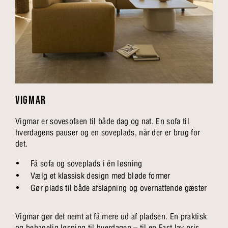
VIGMAR
Vigmar er sovesofaen til både dag og nat. En sofa til
hverdagens pauser og en soveplads, når der er brug for
det.
Få sofa og soveplads i én løsning
Vælg et klassisk design med bløde former
Gør plads til både afslapning og overnattende gæster
Vigmar gør det nemt at få mere ud af pladsen. En praktisk
og behagelig løsning til hverdagen – til en Fast lav pris.