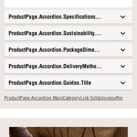
ProductPage.Accordion.Specifications.Title
ProductPage.Accordion.Sustainability.Title
ProductPage.Accordion.PackageDimensionsAndWeight.T
ProductPage.Accordion.DeliveryMethods.Title
ProductPage.Accordion.Guides.Title
ProductPage.Accordion.MainCategoryLink Schäslongsoffor