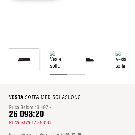
VESTA
SOFFA MED SCHÄSLONG
Price.Before 43 497:-
26 098:20
Price.Save 17 398:80
productpage.endofcampaign 2026-08-09