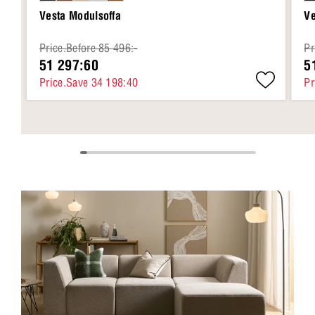
Vesta Modulsoffa
Ve
Price.Before 85 496:-
Pr
51 297:60
5
Price.Save 34 198:40
Pr