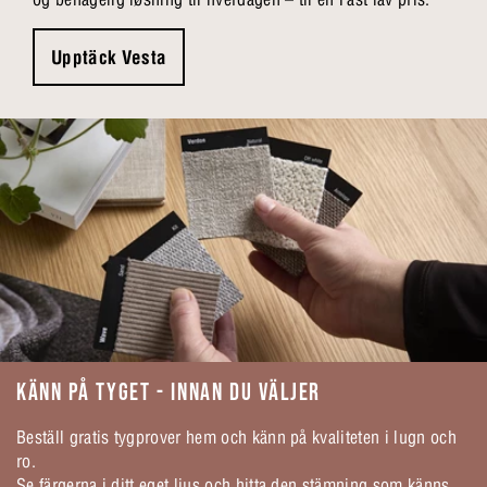
Upptäck Vesta
KÄNN PÅ TYGET - INNAN DU VÄLJER
Beställ gratis tygprover hem och känn på kvaliteten i lugn och
ro.
Se färgerna i ditt eget ljus och hitta den stämning som känns