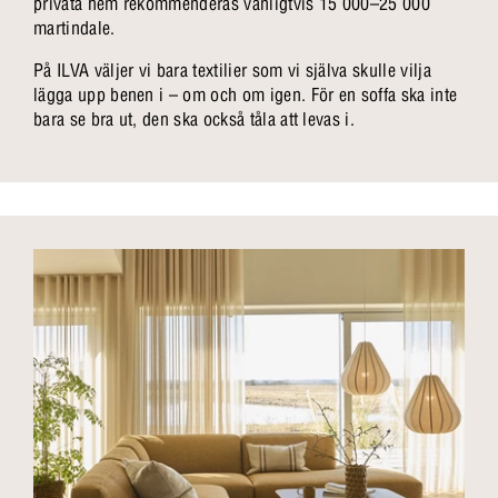
privata hem rekommenderas vanligtvis 15 000–25 000
martindale.
På ILVA väljer vi bara textilier som vi själva skulle vilja
lägga upp benen i – om och om igen. För en soffa ska inte
bara se bra ut, den ska också tåla att levas i.