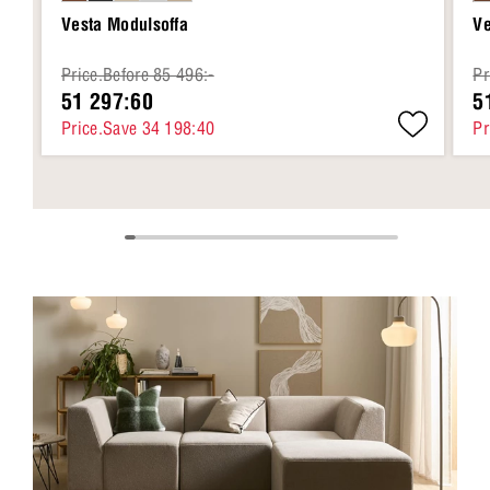
Vesta Modulsoffa
Ve
Price.Before 85 496:-
Pr
51 297:60
5
Price.Save 34 198:40
Pr