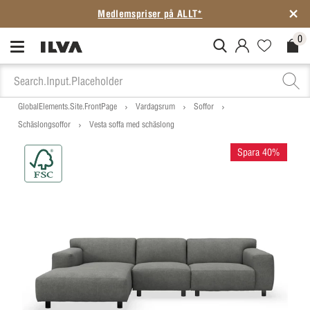
Medlemspriser på ALLT*
0
MitIlva.Login
Favorites.N
Check
GlobalElements.Site.FrontPage
Vardagsrum
Soffor
Schäslongsoffor
Vesta soffa med schäslong
Spara 40%