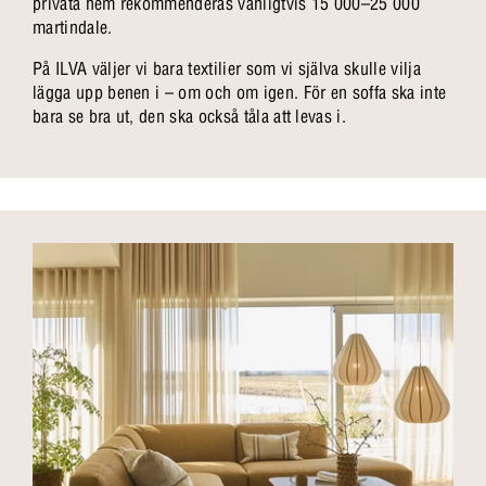
privata hem rekommenderas vanligtvis 15 000–25 000
martindale.
På ILVA väljer vi bara textilier som vi själva skulle vilja
lägga upp benen i – om och om igen. För en soffa ska inte
bara se bra ut, den ska också tåla att levas i.