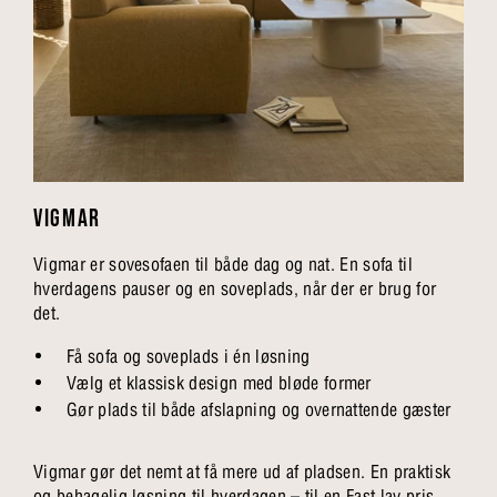
VIGMAR
Vigmar er sovesofaen til både dag og nat. En sofa til
hverdagens pauser og en soveplads, når der er brug for
det.
Få sofa og soveplads i én løsning
Vælg et klassisk design med bløde former
Gør plads til både afslapning og overnattende gæster
Vigmar gør det nemt at få mere ud af pladsen. En praktisk
og behagelig løsning til hverdagen – til en Fast lav pris.