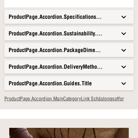
ProductPage.Accordion.Specifications.Title
ProductPage.Accordion.Sustainability.Title
ProductPage.Accordion.PackageDimensionsAndWeight.T
ProductPage.Accordion.DeliveryMethods.Title
ProductPage.Accordion.Guides.Title
ProductPage.Accordion.MainCategoryLink Schäslongsoffor