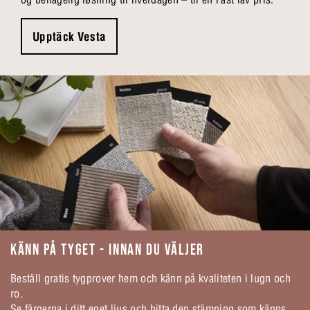
Upptäck Vesta
KÄNN PÅ TYGET - INNAN DU VÄLJER
Beställ gratis tygprover hem och känn på kvaliteten i lugn och
ro.
Se färgerna i ditt eget ljus och hitta den stämning som känns