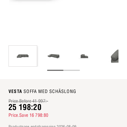
VESTA
SOFFA MED SCHÄSLONG
Price.Before 41 997:-
25 198:20
Price.Save 16 798:80
productpage.endofcampaign 2026-08-09