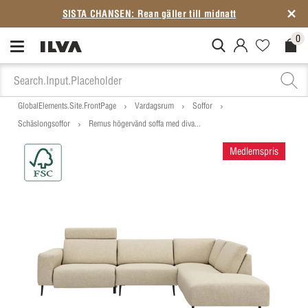
SISTA CHANSEN: Rean gäller till midnatt
0
MitIlva.Login
Favorites.N
Check
GlobalElements.Site.FrontPage
Vardagsrum
Soffor
Schäslongsoffor
Remus högervänd soffa med diva...
Medlemspris