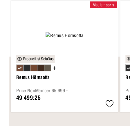
Medlemspris
ProductList.SofaDap
+
Remus Hörnsoffa
Re
Price.NonMember 65 999:-
Pr
49 499:25
4