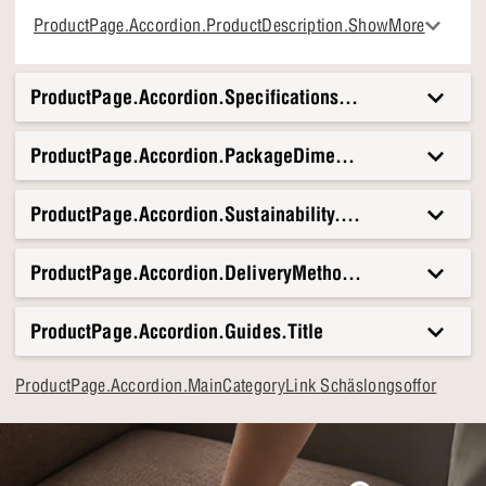
Inklusive nackstöd vid motormodulen
ProductPage.Accordion.ProductDescription.ShowMore
Stomme i svart metall
ProductPage.Accordion.Specifications.Title
ProductPage.Accordion.PackageDimensionsAndWeight.T
ProductPage.Accordion.Sustainability.Title
ProductPage.Accordion.DeliveryMethods.Title
ProductPage.Accordion.Guides.Title
ProductPage.Accordion.MainCategoryLink Schäslongsoffor