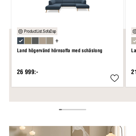
ProductList.SofaDap
+
Land högervänd hörnsoffa med schäslong
La
26 999:-
2