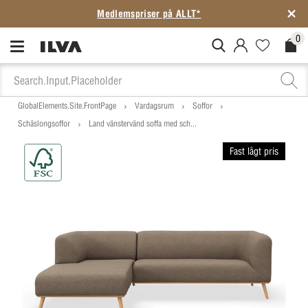
Medlemspriser på ALLT*
0
MitIlva.Login
Favorites.N
Check
GlobalElements.Site.FrontPage
Vardagsrum
Soffor
Schäslongsoffor
Land vänstervänd soffa med sch...
Fast lågt pris