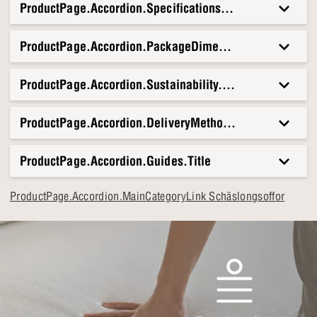
ProductPage.Accordion.Specifications.Title
ProductPage.Accordion.PackageDimensionsAndWeight.T
ProductPage.Accordion.Sustainability.Title
ProductPage.Accordion.DeliveryMethods.Title
ProductPage.Accordion.Guides.Title
ProductPage.Accordion.MainCategoryLink Schäslongsoffor