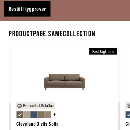
Beställ tygprover
PRODUCTPAGE.SAMECOLLECTION
Fast lågt pris
ProductList.SofaDap
+
Cleveland 3 sits Soffa
Cl