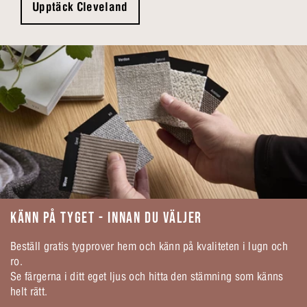
Upptäck Cleveland
KÄNN PÅ TYGET - INNAN DU VÄLJER
Beställ gratis tygprover hem och känn på kvaliteten i lugn och
ro.
Se färgerna i ditt eget ljus och hitta den stämning som känns
helt rätt.