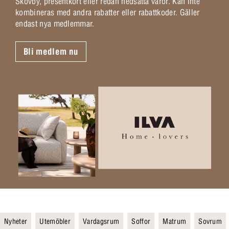
Skovby, presentkort eller redan nedsatta varor. Kan inte
kombineras med andra rabatter eller rabattkoder. Gäller
endast nya medlemmar.
Bli medlem nu
Nyheter
Utemöbler
Vardagsrum
Soffor
Matrum
Sovrum