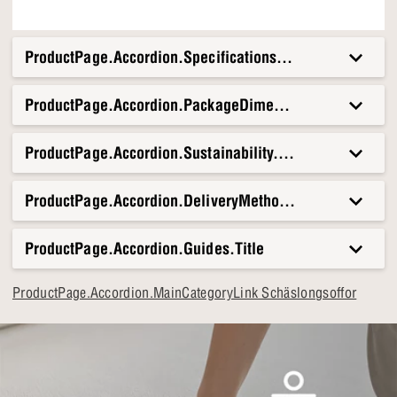
ProductPage.Accordion.Specifications.Title
ProductPage.Accordion.PackageDimensionsAndWeight.T
ProductPage.Accordion.Sustainability.Title
ProductPage.Accordion.DeliveryMethods.Title
ProductPage.Accordion.Guides.Title
ProductPage.Accordion.MainCategoryLink Schäslongsoffor