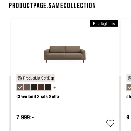
PRODUCTPAGE.SAMECOLLECTION
Fast lågt pris
ProductList.SofaDap
+
Cleveland 3 sits Soffa
cl
7 999:-
9