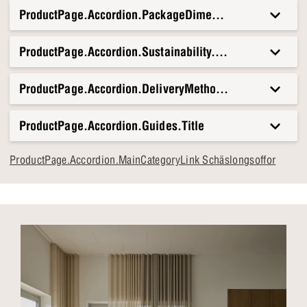
ProductPage.Accordion.PackageDimensionsAndWeight.T
ProductPage.Accordion.Sustainability.Title
ProductPage.Accordion.DeliveryMethods.Title
ProductPage.Accordion.Guides.Title
ProductPage.Accordion.MainCategoryLink Schäslongsoffor