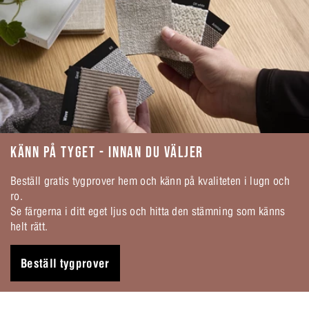
KÄNN PÅ TYGET - INNAN DU VÄLJER
Beställ gratis tygprover hem och känn på kvaliteten i lugn och
ro.
Se färgerna i ditt eget ljus och hitta den stämning som känns
helt rätt.
Beställ tygprover