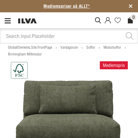
Medlemspriser på ALLT*
0
MitIlva.Login
Favorites.N
Check
GlobalElements.Site.FrontPage
Vardagsrum
Soffor
Modulsoffor
Birmingham Mittmodul
Medlemspris