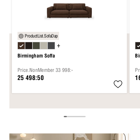
ProductList.SofaDap
+
Birmingham Soffa
B
Price.NonMember 33 998:-
Pr
25 498:50
1