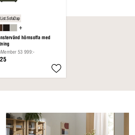
List.SofaDap
+
änstervänd hörnsoffa med
tning
nMember 53 999:-
:25