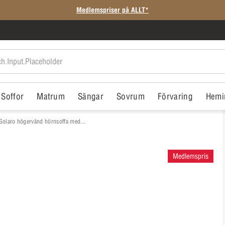
Medlemspriser på ALLT*
Soffor
Matrum
Sängar
Sovrum
Förvaring
Hemi
Solaro högervänd hörnsoffa med...
Medlemspris