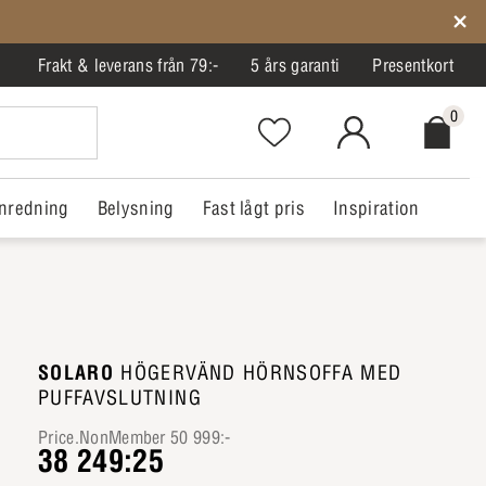
Frakt & leverans från 79:-
5 års garanti
Presentkort
0
Favorites.NavigationButton.Text
MitIlva.Login
Checkout.
nredning
Belysning
Fast lågt pris
Inspiration
SOLARO
HÖGERVÄND HÖRNSOFFA MED
PUFFAVSLUTNING
Price.NonMember 50 999:-
38 249:25