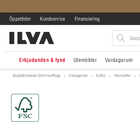
Öppettider
Kundservice
Finansiering
Erbjudanden & fynd
Utemöbler
Vardagsrum
GlobalElements.Site.FrontPage
Vardagsrum
Soffor
Hörnsoffor