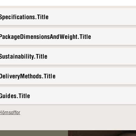
pecifications.Title
.PackageDimensionsAndWeight.Title
ustainability.Title
DeliveryMethods.Title
Guides.Title
Hörnsoffor