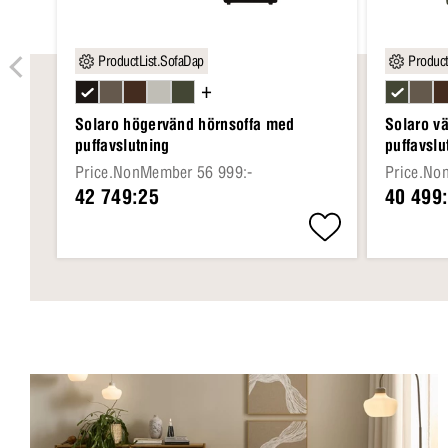
ProductList.SofaDap
Product
+
Solaro högervänd hörnsoffa med
Solaro v
puffavslutning
puffavslu
Price.NonMember 56 999:-
Price.No
42 749:25
40 499