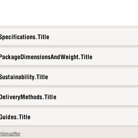
pecifications.Title
.PackageDimensionsAndWeight.Title
ustainability.Title
DeliveryMethods.Title
Guides.Title
Hörnsoffor