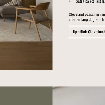
Satsa på ett Fast l
Cleveland passar in i 
efter en lång dag – oc
Upptäck Clevelan