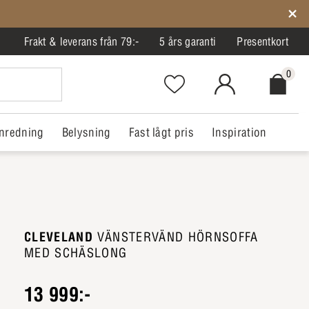
Frakt & leverans från 79:-
5 års garanti
Presentkort
0
Favorites.NavigationButton.Text
MitIlva.Login
Checkout.
nredning
Belysning
Fast lågt pris
Inspiration
CLEVELAND
VÄNSTERVÄND HÖRNSOFFA
MED SCHÄSLONG
13 999:-