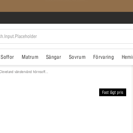
SISTA CHANSEN: Rean slutar i morgon
Soffor
Matrum
Sängar
Sovrum
Förvaring
Hemi
Cleveland vänstervänd hörnsoff...
Fast lågt pris