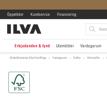
Öppettider
Kundservice
Finansiering
Erbjudanden & fynd
Utemöbler
Vardagsrum
GlobalElements.Site.FrontPage
Vardagsrum
Soffor
Hörnsoffor