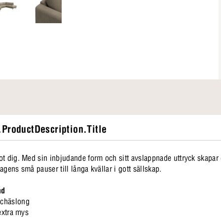
ProductDescription.Title
t dig. Med sin inbjudande form och sitt avslappnade uttryck skapar d
dagens små pauser till långa kvällar i gott sällskap.
nd
schäslong
 extra mys