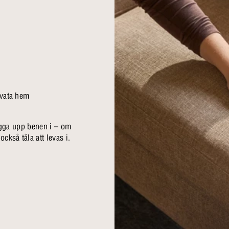
ivata hem
 lägga upp benen i – om
ckså tåla att levas i.