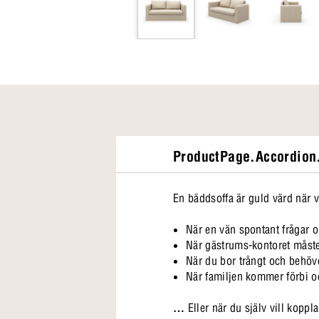
ProductPage.Accordion.
En bäddsoffa är guld värd när 
När en vän spontant frågar 
När gästrums-kontoret måste
När du bor trångt och behöv
När familjen kommer förbi o
…
Eller när du själv vill koppl