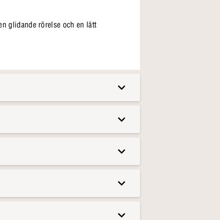
en glidande rörelse och en lätt
det. Och alla ligger bekvämt.