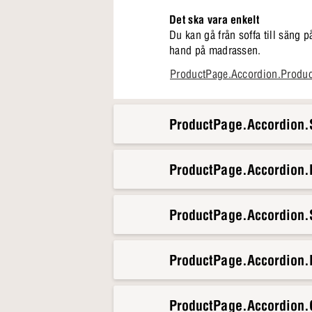
Det ska vara enkelt
Du kan gå från soffa till säng 
hand på madrassen.
Oavsett om det är du, en gäst e
ProductPage.Accordion.Produ
Det är enkelt att välja Moega
Kompakt design som passar i
ProductPage.Accordion.S
Inkl. förvaring
Liggmått: 140 x 197 cm – go
ProductPage.Accordion
ProductPage.Accordion.S
ProductPage.Accordion.
ProductPage.Accordion.