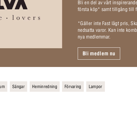
Bli en del av vårt inspireran
första köp* samt tillgång til
*Gäller inte Fast lågt pris, S
nedsatta varor. Kan inte komb
nya medlemmar.
Bli medlem nu
rum
Sängar
Heminredning
Förvaring
Lampor