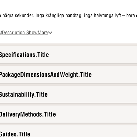
på några sekunder. Inga krångliga handtag, inga halvtunga lyft – bara 
ller en övernattande tonåring som ska använda den, kan alla lista ut 
ctDescription.ShowMore
n i de flesta inredningar
pecifications.Title
tt om plats för både vardagsbruk och gäster
.PackageDimensionsAndWeight.Title
ustainability.Title
DeliveryMethods.Title
Guides.Title