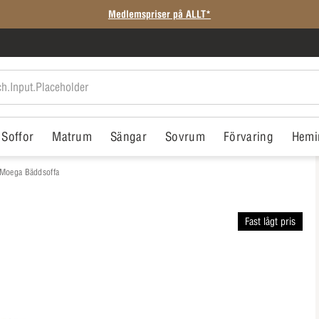
Medlemspriser på ALLT*
Soffor
Matrum
Sängar
Sovrum
Förvaring
Hemi
Moega Bäddsoffa
Fast lågt pris