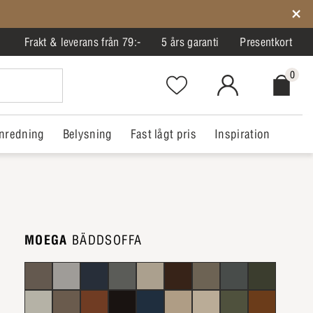
Frakt & leverans från 79:-
5 års garanti
Presentkort
0
Favorites.NavigationButton.Text
MitIlva.Login
Checkout.
nredning
Belysning
Fast lågt pris
Inspiration
MOEGA
BÄDDSOFFA