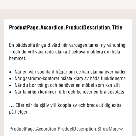
ProductPage.Accordion.ProductDescription.Title
En bäddsoffa är guld värd när vardagen tar en ny vändning
– och du vill vara redo utan att behöva möblera om hela
hemmet.
När en vän spontant frågar om de kan stanna över natten
När gästrums-kontoret måste klara av båda funktionerna
När du bor trångt och behöver en möbel som kan allt
När familjen kommer förbi och behöver en bra sovplats
…
Eller när du själv vill koppla av och breda ut dig extra
på helgen.
Det ska vara enkelt
ProductPage.Accordion.ProductDescription.ShowMore
Du kan gå från soffa till säng på några sekunder. Inga