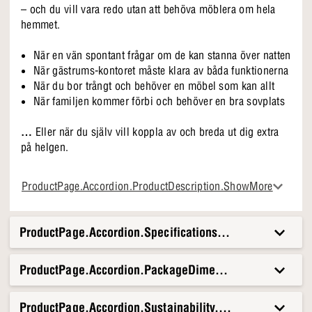
– och du vill vara redo utan att behöva möblera om hela
hemmet.
När en vän spontant frågar om de kan stanna över natten
När gästrums-kontoret måste klara av båda funktionerna
När du bor trångt och behöver en möbel som kan allt
När familjen kommer förbi och behöver en bra sovplats
…
Eller när du själv vill koppla av och breda ut dig extra
på helgen.
Det ska vara enkelt
ProductPage.Accordion.ProductDescription.ShowMore
Du kan gå från soffa till säng på några sekunder. Inga
krångliga handtag, inga halvtunga lyft – bara en glidande
rörelse och en lätt hand på madrassen.
ProductPage.Accordion.Specifications.Title
Oavsett om det är du, en gäst eller en övernattande
tonåring som ska använda den, kan alla lista ut det. Och
ProductPage.Accordion.PackageDimensionsAndWeight.T
alla ligger bekvämt.
Det är enkelt att välja Innovation Living - Havanna
ProductPage.Accordion.Sustainability.Title