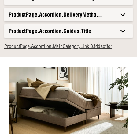
Smalt design med lång liggyta
Lugna nyanser som ger rummet en avslappnad atmosfär
ProductPage.Accordion.DeliveryMethods.Title
Liggmått: 115 x 210 cm – gott om plats för både
vardagsbruk och gäster
ProductPage.Accordion.Guides.Title
ProductPage.Accordion.MainCategoryLink Bäddsoffor