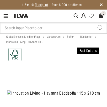
4,5★ på
Trustpilot
– över 6 000 omdömen
0
MitIlva.Login
Favorites.N
Check
GlobalElements.Site.FrontPage
Vardagsrum
Soffor
Bäddsoffor
Innovation Living - Havanna Bä...
Fast lågt pris