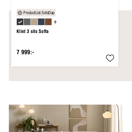
ProductList.SofaDap
+
Klint 3 sits Soffa
7 999:-