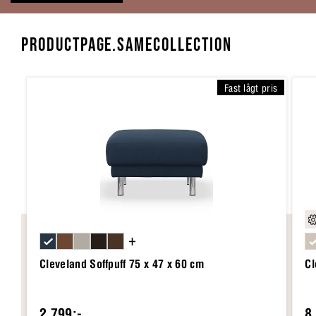
PRODUCTPAGE.SAMECOLLECTION
Fast lågt pris
+
Cleveland Soffpuff 75 x 47 x 60 cm
Cl
2 799:-
8