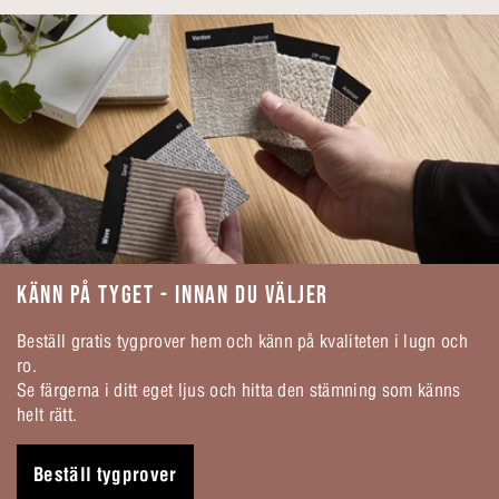
KÄNN PÅ TYGET - INNAN DU VÄLJER
Beställ gratis tygprover hem och känn på kvaliteten i lugn och
ro.
Se färgerna i ditt eget ljus och hitta den stämning som känns
helt rätt.
Beställ tygprover