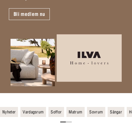
Bli medlem nu
Nyheter
Vardagsrum
Soffor
Matrum
Sovrum
Sängar
H