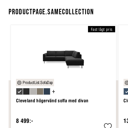
PRODUCTPAGE.SAMECOLLECTION
Fast lågt pris
ProductList.SofaDap
+
Cleveland högervänd soffa med divan
Cl
8 499:-
1