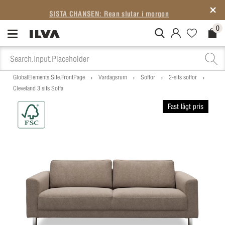
SISTA CHANSEN: Rean slutar i morgon
0
MitIlva.Login
Favorites.N
Check
GlobalElements.Site.FrontPage
Vardagsrum
Soffor
2-sits soffor
Cleveland 3 sits Soffa
Fast lågt pris