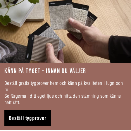
KÄNN PÅ TYGET - INNAN DU VÄLJER
Beställ gratis tygprover hem och känn på kvaliteten i lugn och
ro.
Se färgerna i ditt eget ljus och hitta den stämning som känns
helt rätt.
Beställ tygprover