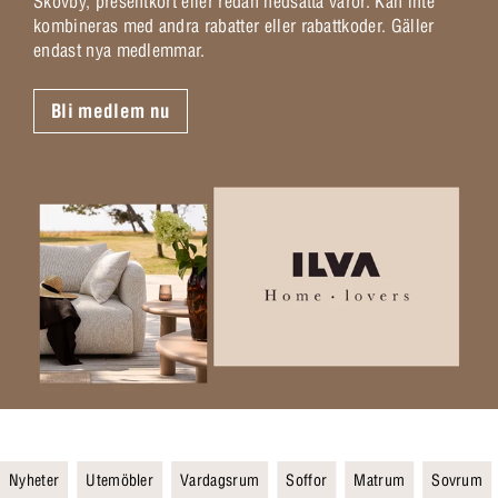
Skovby, presentkort eller redan nedsatta varor. Kan inte
kombineras med andra rabatter eller rabattkoder. Gäller
endast nya medlemmar.
Bli medlem nu
Nyheter
Utemöbler
Vardagsrum
Soffor
Matrum
Sovrum