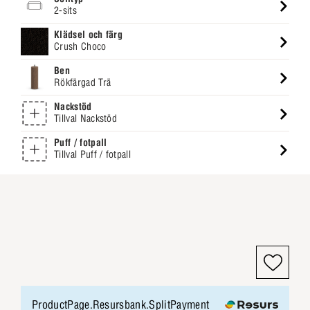
2-sits
Klädsel och färg
Crush Choco
Ben
Rökfärgad Trä
Nackstöd
Tillval Nackstöd
Puff / fotpall
Tillval Puff / fotpall
ProductPage.Resursbank.SplitPayment