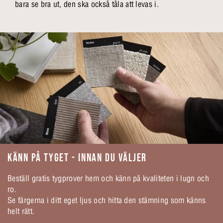
bara se bra ut, den ska också tåla att levas i.
KÄNN PÅ TYGET - INNAN DU VÄLJER
Beställ gratis tygprover hem och känn på kvaliteten i lugn och
ro.
Se färgerna i ditt eget ljus och hitta den stämning som känns
helt rätt.