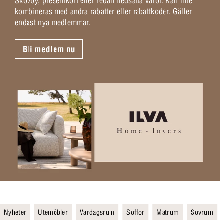
Skovby, presentkort eller redan nedsatta varor. Kan inte
kombineras med andra rabatter eller rabattkoder. Gäller
endast nya medlemmar.
Bli medlem nu
Nyheter
Utemöbler
Vardagsrum
Soffor
Matrum
Sovrum