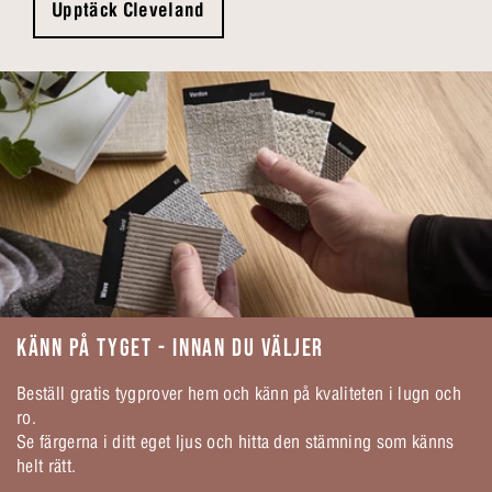
Upptäck Cleveland
KÄNN PÅ TYGET - INNAN DU VÄLJER
Beställ gratis tygprover hem och känn på kvaliteten i lugn och
ro.
Se färgerna i ditt eget ljus och hitta den stämning som känns
helt rätt.