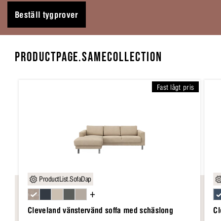
Beställ tygprover
PRODUCTPAGE.SAMECOLLECTION
Fast lågt pris
ProductList.SofaDap
+
Cleveland vänstervänd soffa med schäslong
Cl