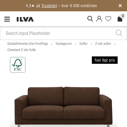
4,5★ på
Trustpilot
– över 6 000 omdömen
0
MitIlva.Login
Favorites.N
Check
GlobalElements.Site.FrontPage
Vardagsrum
Soffor
2-sits soffor
Cleveland 2 sits Soffa
Fast lågt pris