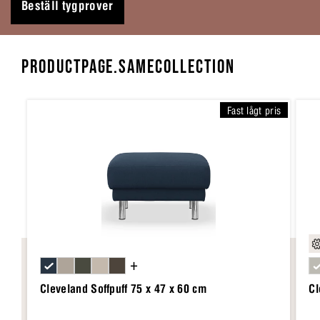
Beställ tygprover
PRODUCTPAGE.SAMECOLLECTION
Fast lågt pris
+
Cleveland Soffpuff 75 x 47 x 60 cm
Cl