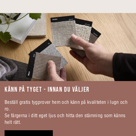
KÄNN PÅ TYGET - INNAN DU VÄLJER
Beställ gratis tygprover hem och känn på kvaliteten i lugn och
ro.
Se färgerna i ditt eget ljus och hitta den stämning som känns
helt rätt.