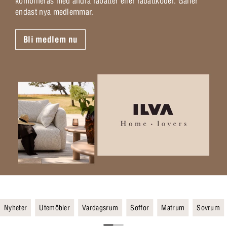
kombineras med andra rabatter eller rabattkoder. Gäller
endast nya medlemmar.
Bli medlem nu
Nyheter
Utemöbler
Vardagsrum
Soffor
Matrum
Sovrum