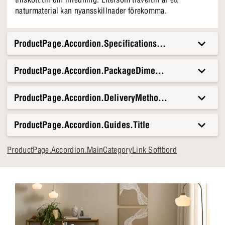
naturmaterial kan nyansskillnader förekomma.
ProductPage.Accordion.Specifications.Title
ProductPage.Accordion.PackageDimensionsAndWeight.T
ProductPage.Accordion.DeliveryMethods.Title
ProductPage.Accordion.Guides.Title
ProductPage.Accordion.MainCategoryLink Soffbord