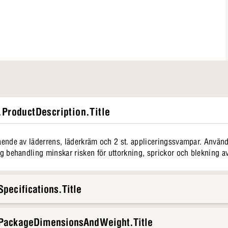
ProductDescription.Title
tående av läderrens, läderkräm och 2 st. appliceringssvampar. Använd
lig behandling minskar risken för uttorkning, sprickor och blekning a
pecifications.Title
.PackageDimensionsAndWeight.Title