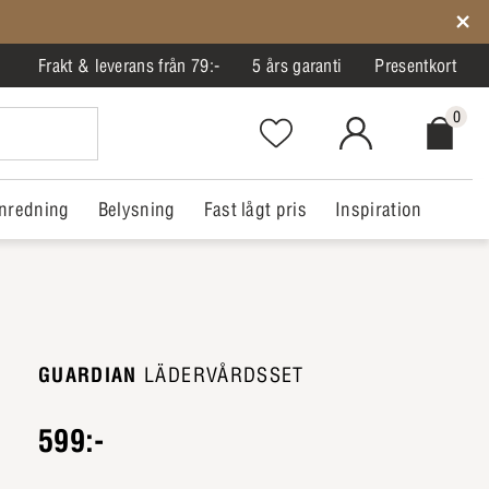
Frakt & leverans från 79:-
5 års garanti
Presentkort
0
Favorites.NavigationButton.Text
MitIlva.Login
Checkout.
nredning
Belysning
Fast lågt pris
Inspiration
GUARDIAN
LÄDERVÅRDSSET
599:-