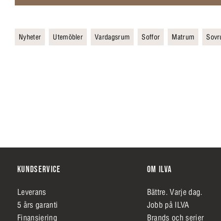
Nyheter
Utemöbler
Vardagsrum
Soffor
Matrum
Sov
KUNDSERVICE
OM ILVA
Leverans
Bättre. Varje dag.
5 års garanti
Jobb på ILVA
Finansiering
Brands och serier