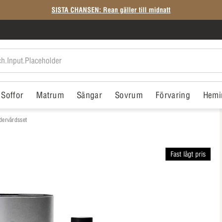
SISTA CHANSEN: Rean gäller till midnatt
Soffor
Matrum
Sängar
Sovrum
Förvaring
Hemi
dervårdsset
Fast lågt pris