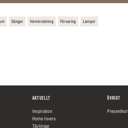
rum
Sängar
Heminredning
Förvaring
Lampor
AKTUELLT
ÖVRIGT
Inspiration
Presentkor
Home lovers
Tävlingar