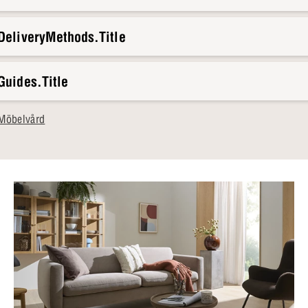
DeliveryMethods.Title
Guides.Title
Möbelvård