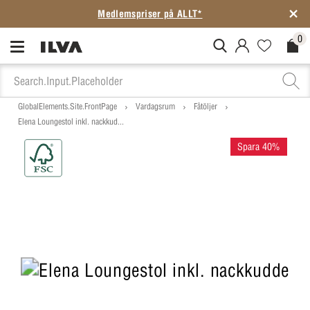
Medlemspriser på ALLT*
0
MitIlva.Login
Favorites.N
Check
GlobalElements.Site.FrontPage
Vardagsrum
Fåtöljer
Elena Loungestol inkl. nackkud...
Spara 40%