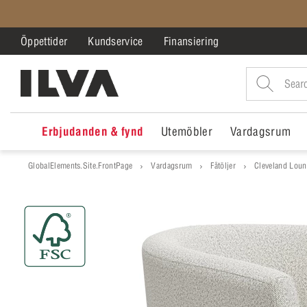
Öppettider
Kundservice
Finansiering
Erbjudanden & fynd
Utemöbler
Vardagsrum
GlobalElements.Site.FrontPage
Vardagsrum
Fåtöljer
Cleveland Loun