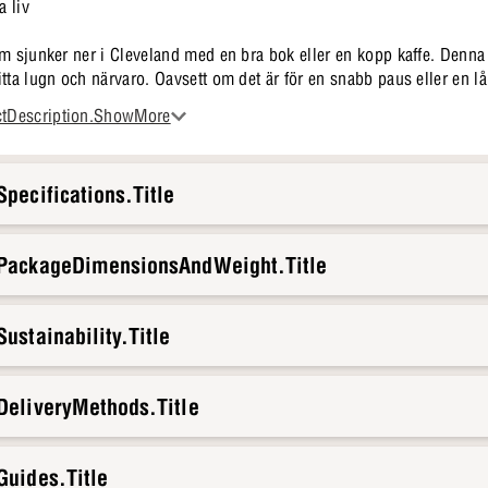
a liv
m sjunker ner i Cleveland med en bra bok eller en kopp kaffe. Denna få
itta lugn och närvaro. Oavsett om det är för en snabb paus eller en 
av ditt vardagsliv.
ctDescription.ShowMore
pecifications.Title
.PackageDimensionsAndWeight.Title
ustainability.Title
DeliveryMethods.Title
Guides.Title