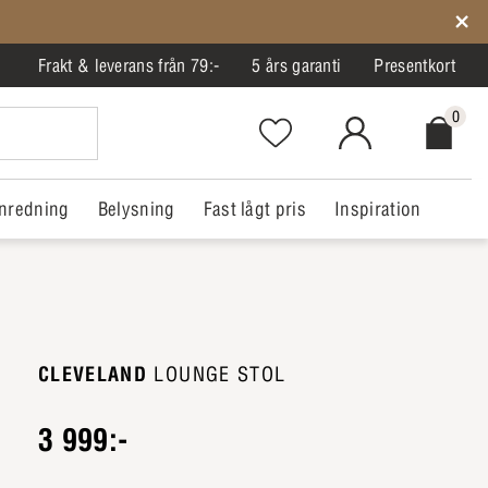
Frakt & leverans från 79:-
5 års garanti
Presentkort
0
Favorites.NavigationButton.Text
MitIlva.Login
Checkout.
nredning
Belysning
Fast lågt pris
Inspiration
CLEVELAND
LOUNGE STOL
3 999:-