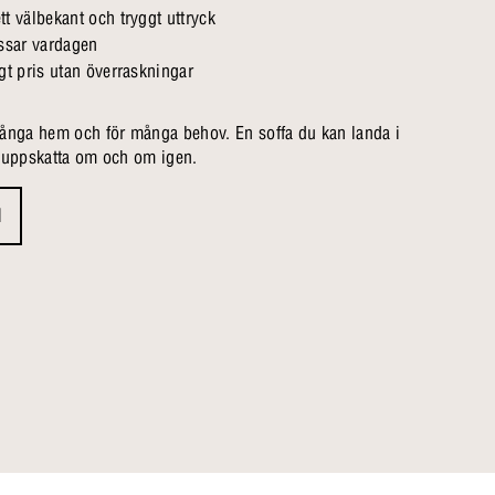
tt välbekant och tryggt uttryck
ssar vardagen
ågt pris utan överraskningar
många hem och för många behov. En soffa du kan landa i
h uppskatta om och om igen.
d