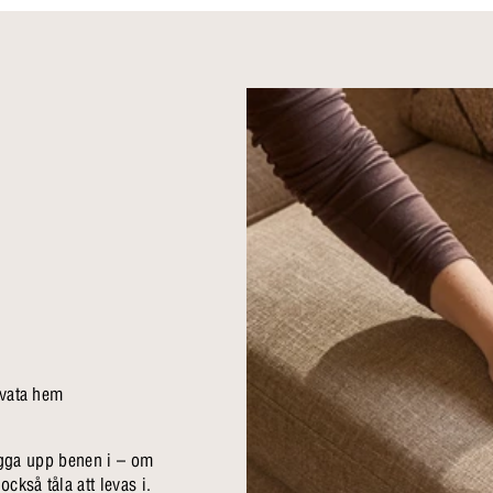
ivata hem
 lägga upp benen i – om
ckså tåla att levas i.