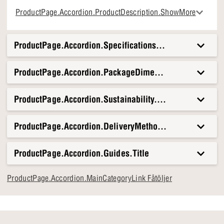
Föreställ dig en eftermiddag som sjunker ner i Cleveland
ProductPage.Accordion.ProductDescription.ShowMore
med en bra bok eller en kopp kaffe. Denna fåtölj är gjord
för att vara din permanenta plats, där du kan hitta lugn och
närvaro. Oavsett om det är för en snabb paus eller en lång
ProductPage.Accordion.Specifications.Title
kväll, kommer Cleveland snabbt att bli en oumbärlig del av
ditt vardagsliv.
ProductPage.Accordion.PackageDimensionsAndWeight.T
ProductPage.Accordion.Sustainability.Title
ProductPage.Accordion.DeliveryMethods.Title
ProductPage.Accordion.Guides.Title
ProductPage.Accordion.MainCategoryLink Fåtöljer