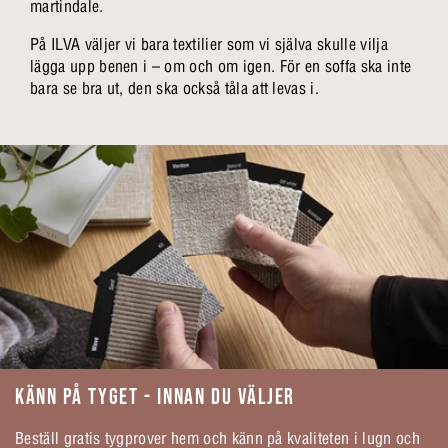
martindale.
På ILVA väljer vi bara textilier som vi själva skulle vilja
lägga upp benen i – om och om igen. För en soffa ska inte
bara se bra ut, den ska också tåla att levas i.
KÄNN PÅ TYGET - INNAN DU VÄLJER
Beställ gratis tygprover hem och känn på kvaliteten i lugn och