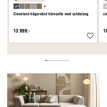
+
Cleveland högervänd hörnsoffa med schäslong
cl
13 999:-
1