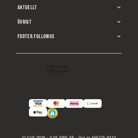
AKTUELLT
ÖVRIGT
FOOTER.FOLLOWUS
© ILVA 2026 - ILVA SWE AB - Org.nr 556775-8312