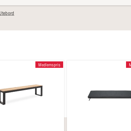
Utebord
Medlemspris