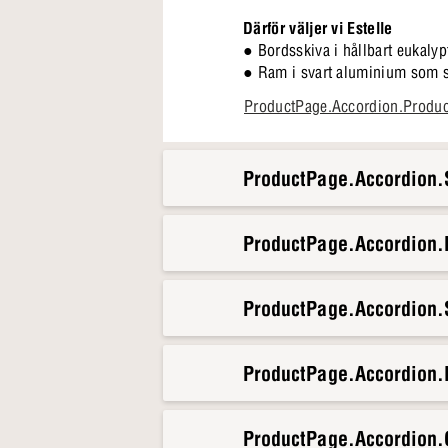
Därför väljer vi Estelle
● Bordsskiva i hållbart eukalyp
● Ram i svart aluminium som st
● Plats för 6 personer
ProductPage.Accordion.Produ
● Rymlig bordsskiva på 210 c
● Lätt att underhålla
ProductPage.Accordion.S
Estelle är platsen där utelivet
återvänder till gång på gång. P
utemöbelserie.
ProductPage.Accordion
ProductPage.Accordion.S
ProductPage.Accordion.
ProductPage.Accordion.