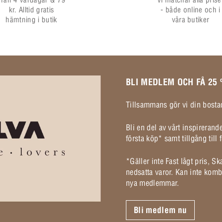
kr. Alltid gratis
- både online och i
hämtning i butik
våra butiker
BLI MEDLEM OCH FÅ 25
Tillsammans gör vi din bostad
Bli en del av vårt inspireran
första köp* samt tillgång til
*Gäller inte Fast lågt pris, S
nedsatta varor. Kan inte komb
nya medlemmar.
Bli medlem nu