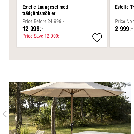
Estelle Loungeset med
Estelle 
trädgårdsmöbler
Price.Before 24 999:-
Price.No
12 999:-
2 999:-
Price.Save 12 000:-