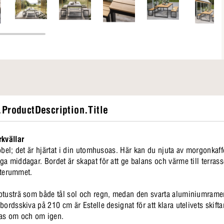
ProductDescription.Title
rkvällar
öbel; det är hjärtat i din utomhusoas. Här kan du njuta av morgonkaffe
a middagar. Bordet är skapat för att ge balans och värme till terrass
 uterummet.
ptusträ som både tål sol och regn, medan den svarta aluminiumramen
ordsskiva på 210 cm är Estelle designat för att klara utelivets skiftan
das om och om igen.