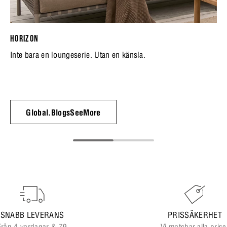
HORIZON
Inte bara en loungeserie. Utan en känsla.
Global.BlogsSeeMore
SNABB LEVERANS
PRISSÄKERHET
Från 4 vardagar & 79
Vi matchar alla prise