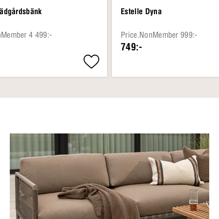
Trädgårdsbänk
Estelle Dyna
nMember 4 499:-
Price.NonMember 999:-
749:-