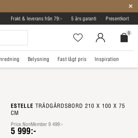
Frakt & leverans från 79:-
5 års garanti
Presentkort
0
Favorites.NavigationButton.Text
MitIlva.Login
Checkout.
nredning
Belysning
Fast lågt pris
Inspiration
ESTELLE
TRÄDGÅRDSBORD 210 X 100 X 75
CM
Price.NonMember 9 499:-
5 999:-