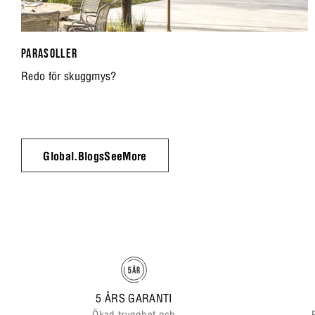
PARASOLLER
Redo för skuggmys?
Global.BlogsSeeMore
5 ÅRS GARANTI
Ökad trygghet och