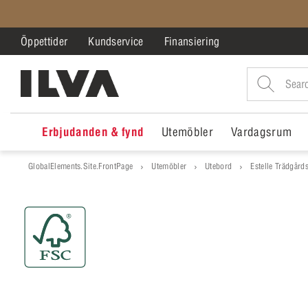
Öppettider
Kundservice
Finansiering
Erbjudanden & fynd
Utemöbler
Vardagsrum
GlobalElements.Site.FrontPage
Utemöbler
Utebord
Estelle Trädgård