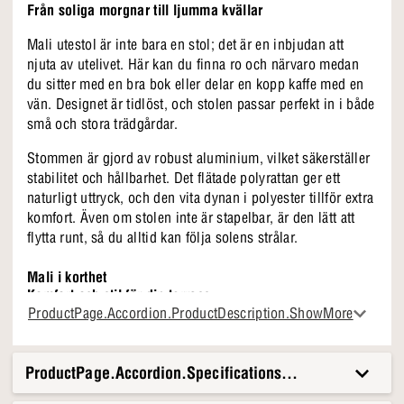
Från soliga morgnar till ljumma kvällar
Mali utestol är inte bara en stol; det är en inbjudan att
njuta av utelivet. Här kan du finna ro och närvaro medan
du sitter med en bra bok eller delar en kopp kaffe med en
vän. Designet är tidlöst, och stolen passar perfekt in i både
små och stora trädgårdar.
Stommen är gjord av robust aluminium, vilket säkerställer
stabilitet och hållbarhet. Det flätade polyrattan ger ett
naturligt uttryck, och den vita dynan i polyester tillför extra
komfort. Även om stolen inte är stapelbar, är den lätt att
flytta runt, så du alltid kan följa solens strålar.
Mali i korthet
Komfort och stil för din terrass
En utestol som fångar dig
ProductPage.Accordion.ProductDescription.ShowMore
Upplev ultimat komfort med denna eleganta trädgårdsstol i
Naturligt polyrattan-utseende
slitstark polyrotting och aluminiumram. Den medföljande
Inklusive vit dyna
dynan ger extra mjukhet, medan armstöden stöder dina
Passar in i varje utomhusinredning
ProductPage.Accordion.Specifications.Title
armar så att du kan slappna av och njuta av sommarsolen.
Trädgårdsstolen är designad för att stå utomhus hela