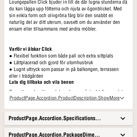
Loungepallen Click bjuder in till de där lugna stunderna då
du kan lägga upp fötterna och njuta av ögonblicket. Med
sin enkla form och olivgröna färg blir den snabbt en
naturlig del av ditt uterum, oavsett om du använder den
ensam eller tillsammans med andra möbler.
Varför vi älskar Click
● Flexibel funktion som både pall och extra sittplats
● Lättplacerad och gjord för utomhusbruk
● Lugnt uttryck som passar in på balkongen, terrassen
eller i trädgården
Luta dig tillbaka och vila benen
Oavsett var du sitter och kopplar av måste det finnas plats
Click är en pall som du snabbt kommer att hitta plats för
ProductPage.Accordion.ProductDescription.ShowMore
för dig att vila benen och verkligen koppla av i de
och använda varje dag. Den ger dig ett lugnt tillskott till
vackraste omgivningarna. Med Click Tool får du möjlighet
din utomhusinredning där du kan finna ro och närvaro och
att vila benen i en bekväm ställning när du kopplar av,
smälter naturligt in i både soliga hörn och skuggiga
ProductPage.Accordion.Specifications.Title
samtidigt som du får en underbar, inbjudande inredning på
platser. Det kommer att bli en plats du återvänder till om
terrassen.
och om igen.
ProductPage.Accordion.PackageDimensionsAndWeight.T