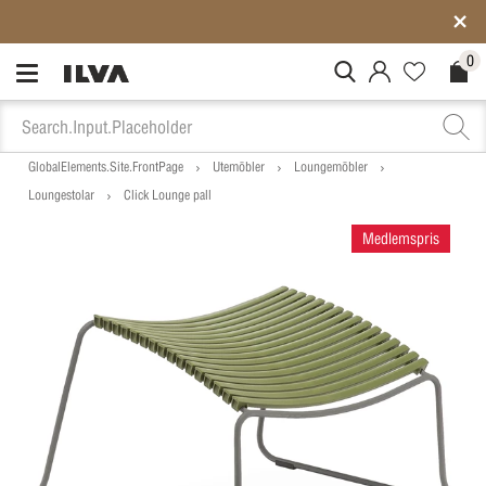
Medlemspriser på ALLT*
0
MitIlva.Login
Favorites.N
Check
GlobalElements.Site.FrontPage
Utemöbler
Loungemöbler
Loungestolar
Click Lounge pall
Medlemspris