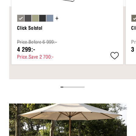
+
Click Solstol
Cl
Price.Before 6 999:-
Pr
4 299:-
3
Price.Save 2 700:-