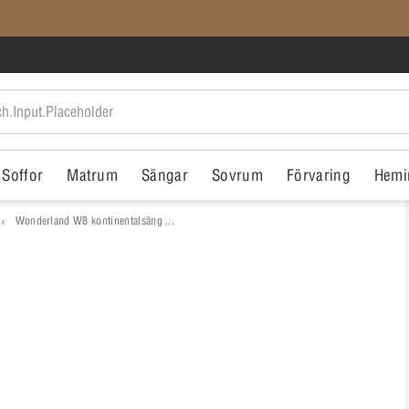
SISTA CHANSEN: Rean slutar på söndag
Soffor
Matrum
Sängar
Sovrum
Förvaring
Hemi
Wonderland W8 kontinentalsäng ...