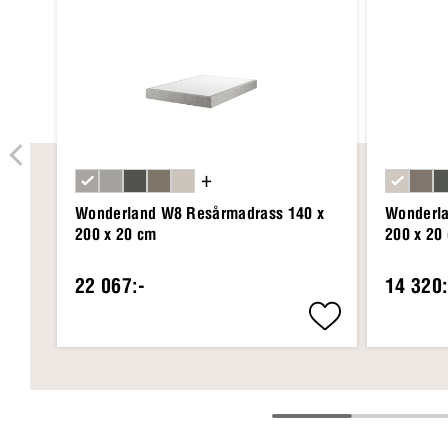
+
Wonderland W8 Resårmadrass 140 x
Wonderla
200 x 20 cm
200 x 20
22 067:-
14 320: