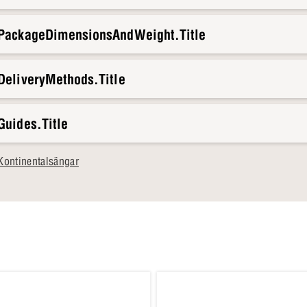
.PackageDimensionsAndWeight.Title
DeliveryMethods.Title
Guides.Title
Kontinentalsängar