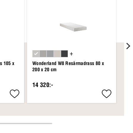
+
s 105 x
Wonderland W8 Resårmadrass 80 x
Won
200 x 20 cm
200
14 320:-
22 