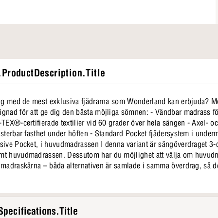
ProductDescription.Title
äng med de mest exklusiva fjädrarna som Wonderland kan erbjuda? Me
gnad för att ge dig den bästa möjliga sömnen: - Vändbar madrass fö
TEX®-certifierade textilier vid 60 grader över hela sängen - Axel- oc
usterbar fasthet under höften - Standard Pocket fjädersystem i und
denna variant är sängöverdraget 3-delat och omsluter var och en
mt huvudmadrassen. Dessutom har du möjlighet att välja om huvudm
 madraskärna – båda alternativen är samlade i samma överdrag, så det
pecifications.Title