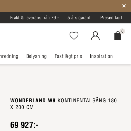
Frakt & leverans från 79:-
5 års garanti
Presentkort
0
Favorites.NavigationButton.Text
MitIlva.Login
Checkout.
nredning
Belysning
Fast lågt pris
Inspiration
WONDERLAND W8
KONTINENTALSÄNG 180
X 200 CM
69 927:-