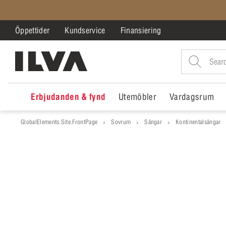
Öppettider
Kundservice
Finansiering
Erbjudanden & fynd
Utemöbler
Vardagsrum
GlobalElements.Site.FrontPage
Sovrum
Sängar
Kontinentalsängar