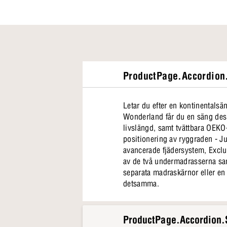
ProductPage.Accordion.
Letar du efter en kontinentals
Wonderland får du en säng desi
livslängd, samt tvättbara OEKO-
positionering av ryggraden - J
avancerade fjädersystem, Exclusive Pocket, i huvudmadrassen I 
av de två undermadrasserna sa
separata madraskärnor eller en
detsamma.
ProductPage.Accordion.S