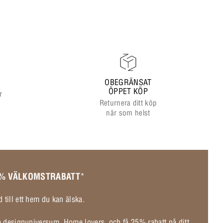
OBEGRÄNSAT
ÖPPET KÖP
r
Returnera ditt köp
när som helst
 % VÄLKOMSTRABATT
*
 till ett hem du kan älska.
de designuniversum, Home lovers, och få 25% rabatt på ditt