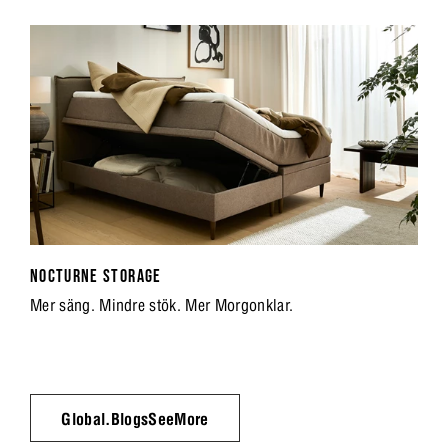
behaglig hela natten
Legs ingår och ger sängen ett nästan svävande utseende.
NOCTURNE STORAGE
Mer säng. Mindre stök. Mer Morgonklar.
Global.BlogsSeeMore