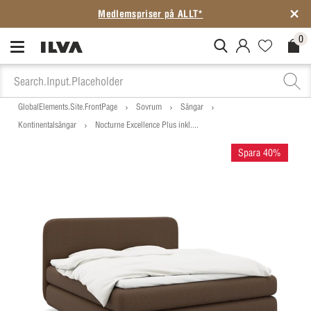
Medlemspriser på ALLT*
0
MitIlva.Login
Favorites.N
Check
GlobalElements.Site.FrontPage
Sovrum
Sängar
Kontinentalsängar
Nocturne Excellence Plus inkl....
Spara 40%