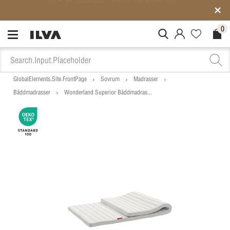
Medlemspriser på ALLT*
0
MitIlva.Login
Favorites.N
Check
GlobalElements.Site.FrontPage
Sovrum
Madrasser
Bäddmadrasser
Wonderland Superior Bäddmadras...