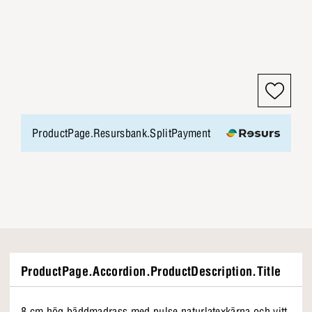
ProductPage.Resursbank.SplitPayment
ProductPage.Accordion.ProductDescription.Title
8 cm hög bäddmadrass med pulse naturlatexkärna och vitt