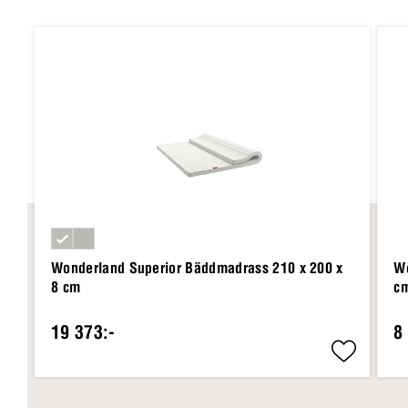
Wonderland Superior Bäddmadrass 210 x 200 x
Wo
8 cm
c
19 373:-
8