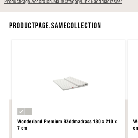
ProductPage.Accordion.MainCategoryLink Bäddmadrasser
PRODUCTPAGE.SAMECOLLECTION
Wonderland Premium Bäddmadrass 180 x 210 x
Wo
7 cm
c