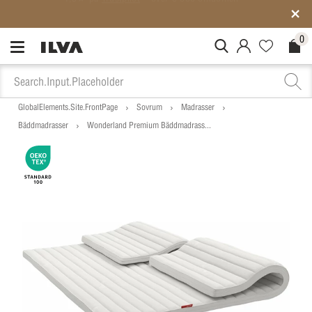
Medlemspriser på ALLT*
0
MitIlva.Login
Favorites.N
Check
GlobalElements.Site.FrontPage
Sovrum
Madrasser
Bäddmadrasser
Wonderland Premium Bäddmadrass...