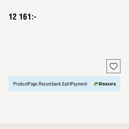
12 161:-
ProductPage.Resursbank.SplitPayment