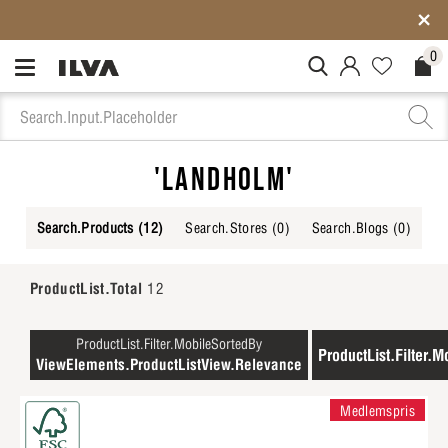
Medlemspriser på ALLT*
0
MitIlva.Login
Favorites.N
Check
'LANDHOLM'
Search.Products
(12)
Search.Stores
(0)
Search.Blogs
(0)
ProductList.Total
12
ProductList.Filter.MobileSortedBy
ProductList.Filter.M
ViewElements.ProductListView.Relevance
Medlemspris