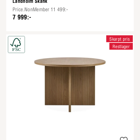
Landholm Skänk
Price.NonMember 11 499:-
7 999:-
Skarpt pris
Restlager