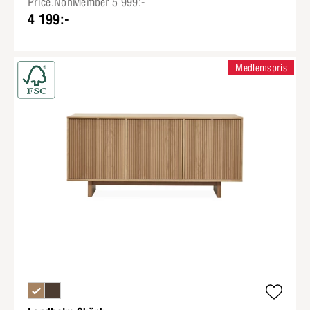
Price.NonMember 5 999:-
4 199:-
Medlemspris