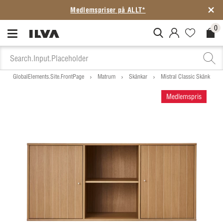
Medlemspriser på ALLT*
0
MitIlva.Login
Favorites.N
Check
GlobalElements.Site.FrontPage
Matrum
Skänkar
Mistral Classic Skänk
Medlemspris