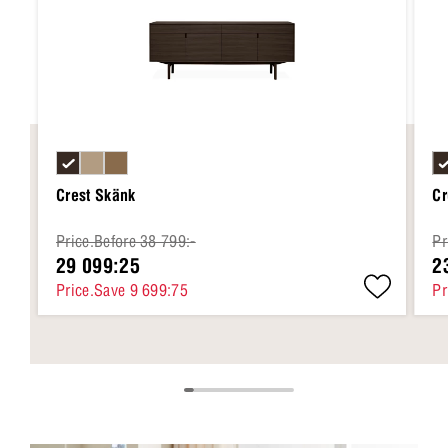
Crest Skänk
Cr
Price.Before 38 799:-
Pr
29 099:25
2
Price.Save 9 699:75
Pr