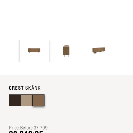
CREST
SKÄNK
Price.Before 37 799:-