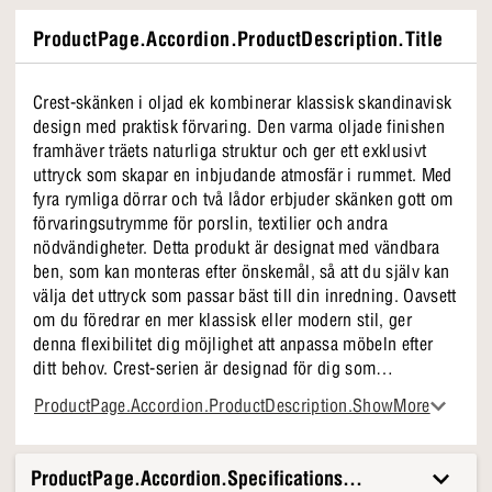
ProductPage.Accordion.ProductDescription.Title
Crest-skänken i oljad ek kombinerar klassisk skandinavisk
design med praktisk förvaring. Den varma oljade finishen
framhäver träets naturliga struktur och ger ett exklusivt
uttryck som skapar en inbjudande atmosfär i rummet. Med
fyra rymliga dörrar och två lådor erbjuder skänken gott om
förvaringsutrymme för porslin, textilier och andra
nödvändigheter. Detta produkt är designat med vändbara
ben, som kan monteras efter önskemål, så att du själv kan
välja det uttryck som passar bäst till din inredning. Oavsett
om du föredrar en mer klassisk eller modern stil, ger
denna flexibilitet dig möjlighet att anpassa möbeln efter
ditt behov. Crest-serien är designad för dig som
värdesätter kvalitet och funktionalitet. Den oljade
ProductPage.Accordion.ProductDescription.ShowMore
träfinishen tillför värme och djup till rummet, medan
skänkens mångsidiga uttryck gör den lämplig för både
matsalen, vardagsrummet eller hallen.
ProductPage.Accordion.Specifications.Title