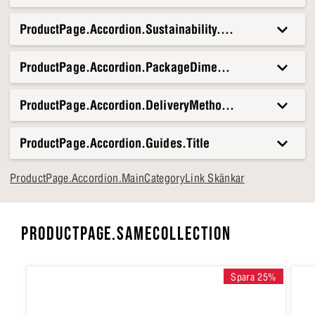
ProductPage.Accordion.Sustainability.Title
ProductPage.Accordion.PackageDimensionsAndWeight.T
ProductPage.Accordion.DeliveryMethods.Title
ProductPage.Accordion.Guides.Title
ProductPage.Accordion.MainCategoryLink Skänkar
PRODUCTPAGE.SAMECOLLECTION
Spara 25%