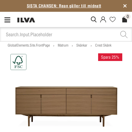
SISTA CHANSEN: Rean gäller till midnatt
0
MitIlva.Login
Favorites.N
Check
GlobalElements.Site.FrontPage
Matrum
Skänkar
Crest Skänk
Spara 25%