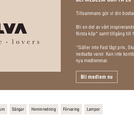
Tillsammans gör vi din bostad
Bli en del av vårt inspireran
första köp* samt tillgång til
*Gäller inte Fast lågt pris, S
nedsatta varor. Kan inte komb
nya medlemmar.
Bli medlem nu
rum
Sängar
Heminredning
Förvaring
Lampor