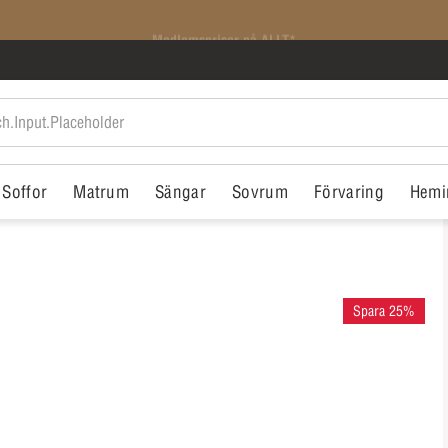
Medlemspriser på ALLT*
Soffor
Matrum
Sängar
Sovrum
Förvaring
Hemi
Spara 25%