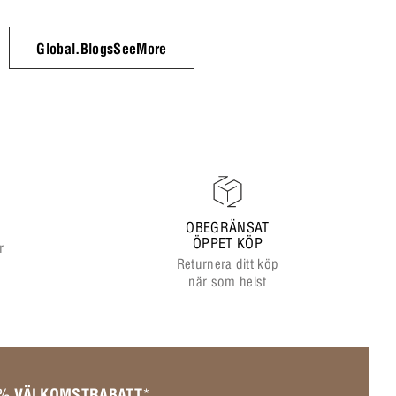
Global.BlogsSeeMore
OBEGRÄNSAT
ÖPPET KÖP
r
Returnera ditt köp
när som helst
 % VÄLKOMSTRABATT
*