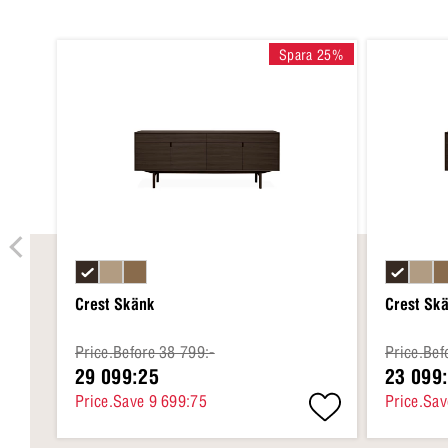
Spara 25%
Crest Skänk
Crest Sk
Price.Before 38 799:-
Price.Bef
29 099:25
23 099
Price.Save 9 699:75
Price.Sav