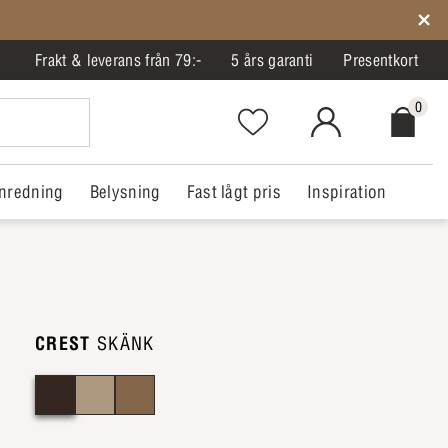
Frakt & leverans från 79:-
5 års garanti
Presentkort
0
Favorites.NavigationButton.Text
MitIlva.Login
Checkout.
nredning
Belysning
Fast lågt pris
Inspiration
CREST
SKÄNK