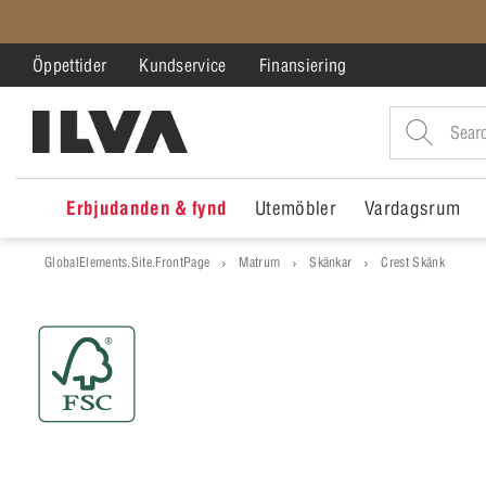
Öppettider
Kundservice
Finansiering
Erbjudanden & fynd
Utemöbler
Vardagsrum
GlobalElements.Site.FrontPage
Matrum
Skänkar
Crest Skänk