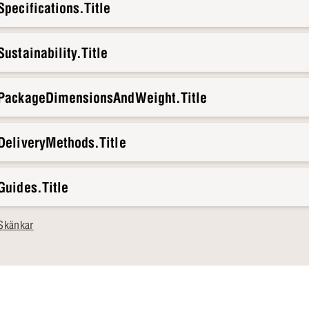
pecifications.Title
ustainability.Title
.PackageDimensionsAndWeight.Title
DeliveryMethods.Title
Guides.Title
Skänkar