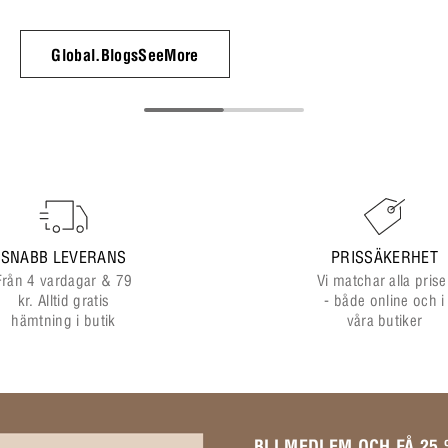
Global.BlogsSeeMore
SNABB LEVERANS
PRISSÄKERHET
Från 4 vardagar & 79
Vi matchar alla prise
kr. Alltid gratis
- både online och i
hämtning i butik
våra butiker
BLI MEDLEM OCH FÅ 25