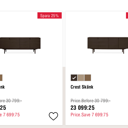
Spara 25%
änk
Crest Skänk
ore 30 799:-
Price.Before 30 799:-
:25
23 099:25
e 7 699:75
Price.Save 7 699:75