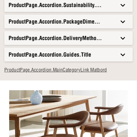
ProductPage.Accordion.Sustainability.Title
fokuspunkt i ditt hem. Det är perfekt för lugna morgnar och
livliga kvällar med gäster. Bordet är gjort för att vara en del
av din vardag.
ProductPage.Accordion.PackageDimensionsAndWeight.T
ProductPage.Accordion.DeliveryMethods.Title
ProductPage.Accordion.Guides.Title
ProductPage.Accordion.MainCategoryLink Matbord