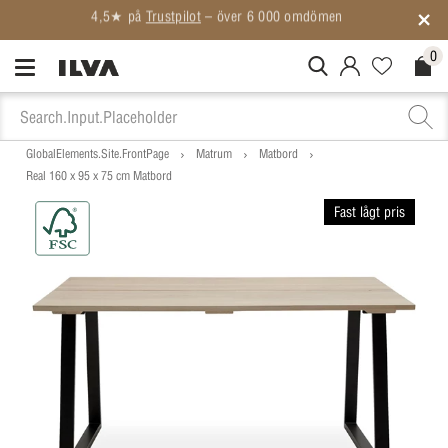
0
MitIlva.Login
Favorites.N
Check
GlobalElements.Site.FrontPage
Matrum
Matbord
Real 160 x 95 x 75 cm Matbord
Fast lågt pris