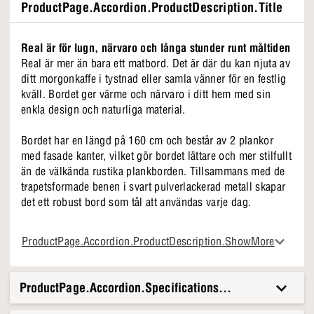
ProductPage.Accordion.ProductDescription.Title
Real är för lugn, närvaro och långa stunder runt måltiden
Real är mer än bara ett matbord. Det är där du kan njuta av
ditt morgonkaffe i tystnad eller samla vänner för en festlig
kväll. Bordet ger värme och närvaro i ditt hem med sin
enkla design och naturliga material.
Bordet har en längd på 160 cm och består av 2 plankor
med fasade kanter, vilket gör bordet lättare och mer stilfullt
än de välkända rustika plankborden. Tillsammans med de
trapetsformade benen i svart pulverlackerad metall skapar
det ett robust bord som tål att användas varje dag.
Varför vi älskar Real
ProductPage.Accordion.ProductDescription.ShowMore
• 160 cm bordsskiva i vitoljad ek
• Trapetsformade ben i svart pulverlackerad metall
• 2 plankor med fasade kanter
ProductPage.Accordion.Specifications.Title
Med Real får du ett bord som fungerar som en naturlig