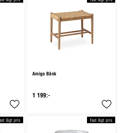
Amigo Bänk
1 199:-
ast lågt pris
Fast lågt pris