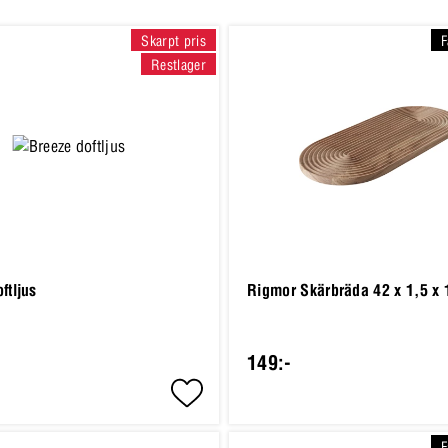
Skarpt pris
F
Restlager
ftljus
Rigmor Skärbräda 42 x 1,5 x
149:-
F