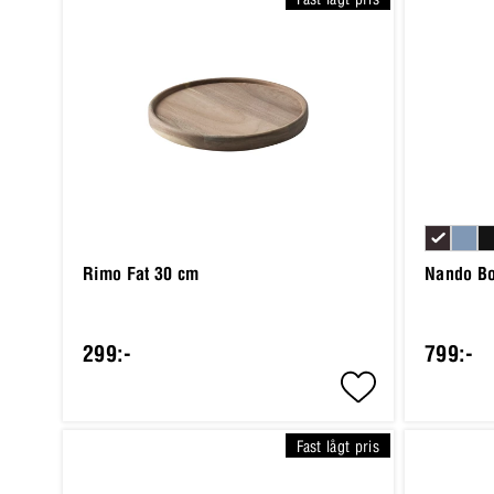
Rimo Fat 30 cm
Nando Bo
299:-
799:-
Fast lågt pris