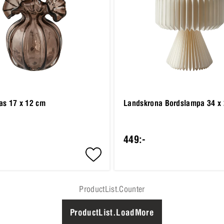
vas 17 x 12 cm
Landskrona Bordslampa 34 x
449:-
ProductList.Counter
ProductList.LoadMore