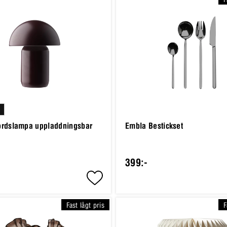
rdslampa uppladdningsbar
Embla Bestickset
399:-
Fast lågt pris
F