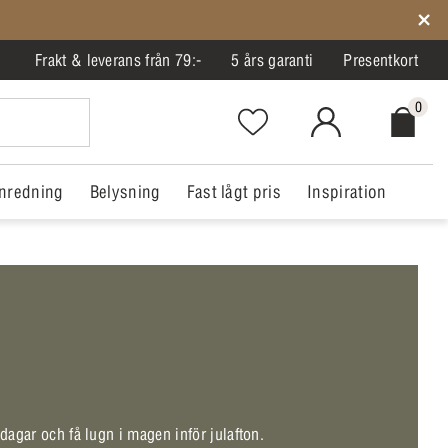
Frakt & leverans från 79:-
5 års garanti
Presentkort
0
Favorites.NavigationButton.Text
MitIlva.Login
Checkout.
nredning
Belysning
Fast lågt pris
Inspiration
sdagar och få lugn i magen inför julafton.