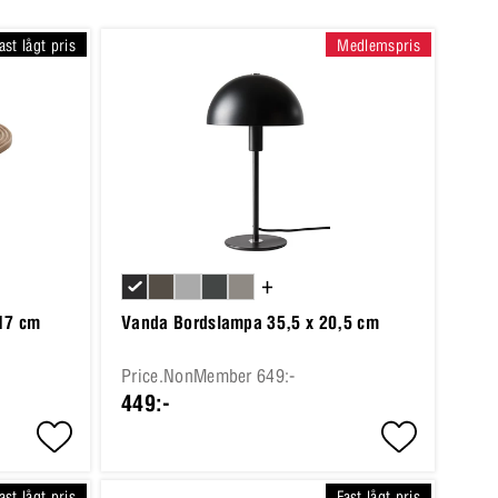
ast lågt pris
Medlemspris
+
 17 cm
Vanda Bordslampa 35,5 x 20,5 cm
Price.NonMember 649:-
449:-
ast lågt pris
Fast lågt pris