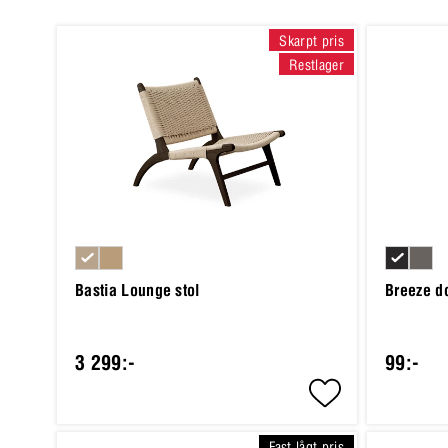
Skarpt pris
Restlager
Bastia Lounge stol
Breeze do
3 299:-
99:-
Fast lågt pris