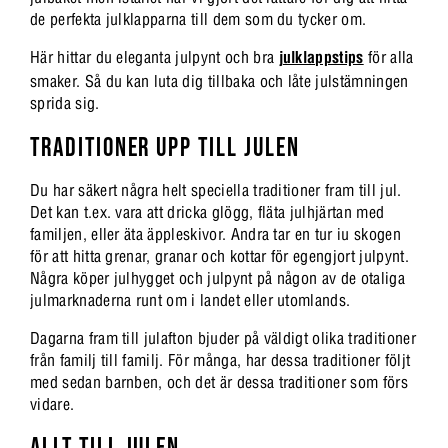
de perfekta julklapparna till dem som du tycker om.
Här hittar du eleganta
julpynt och
bra
julklappstips
för alla
smaker.
Så du kan luta dig tillbaka och låte julstämningen
sprida sig.
TRADITIONER UPP TILL JULEN
Du har säkert några helt speciella traditioner fram till jul.
Det kan t.ex. vara att dricka glögg, fläta julhjärtan med
familjen, eller äta äppleskivor. Andra tar en tur iu skogen
för att hitta grenar, granar och kottar för egengjort julpynt.
Några köper julhygget och julpynt på någon av de otaliga
julmarknaderna runt om i landet eller utomlands.
Dagarna fram till julafton bjuder på väldigt olika traditioner
från familj till familj. För många, har dessa traditioner följt
med sedan barnben, och det är dessa traditioner som förs
vidare.