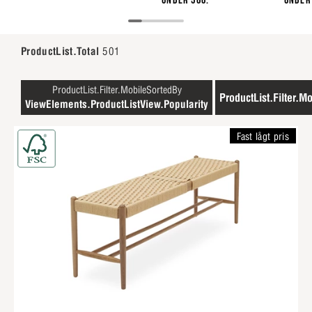
under 500:-
Under 
ProductList.Total
501
ProductList.Filter.MobileSortedBy
ProductList.Filter.Mo
ViewElements.ProductListView.Popularity
Fast lågt pris