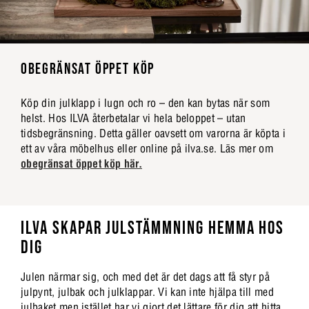
OBEGRÄNSAT ÖPPET KÖP
Köp din julklapp i lugn och ro – den kan bytas när som
helst. Hos ILVA återbetalar vi hela beloppet – utan
tidsbegränsning. Detta gäller oavsett om varorna är köpta i
ett av våra möbelhus eller online på ilva.se. Läs mer om
obegränsat öppet köp här.
ILVA SKAPAR JULSTÄMMNING HEMMA HOS
DIG
Julen närmar sig, och med det är det dags att få styr på
julpynt, julbak och julklappar. Vi kan inte hjälpa till med
julbaket men istället har vi gjort det lättare för dig att hitta