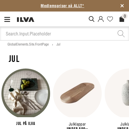
SISTA CHANSEN: Rean slutar på söndag
0
MitIlva.Login
Favorites.N
Check
GlobalElements.Site.FrontPage
Jul
JUL
Jul på ILVA
Julklappar
Julkl