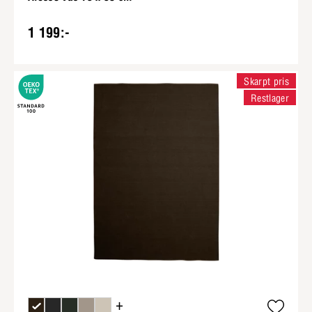
1 199:-
Skarpt pris
Restlager
+