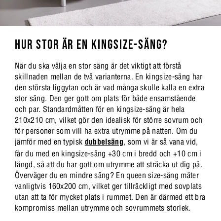
HUR STOR ÄR EN KINGSIZE-SÄNG?
När du ska välja en stor säng är det viktigt att förstå
skillnaden mellan de två varianterna. En kingsize-säng har
den största liggytan och är vad många skulle kalla en extra
stor säng. Den ger gott om plats för både ensamstående
och par. Standardmåtten för en kingsize-säng är hela
210x210 cm, vilket gör den idealisk för större sovrum och
för personer som vill ha extra utrymme på natten. Om du
jämför med en typisk
dubbelsäng
, som vi är så vana vid,
får du med en kingsize-säng +30 cm i bredd och +10 cm i
längd, så att du har gott om utrymme att sträcka ut dig på.
Överväger du en mindre säng? En queen size-säng mäter
vanligtvis 160x200 cm, vilket ger tillräckligt med sovplats
utan att ta för mycket plats i rummet. Den är därmed ett bra
kompromiss mellan utrymme och sovrummets storlek.