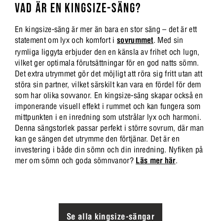
VAD ÄR EN KINGSIZE-SÄNG?
En kingsize-säng är mer än bara en stor säng – det är ett
statement om lyx och komfort i
sovrummet
. Med sin
rymliga liggyta erbjuder den en känsla av frihet och lugn,
vilket ger optimala förutsättningar för en god natts sömn.
Det extra utrymmet gör det möjligt att röra sig fritt utan att
störa sin partner, vilket särskilt kan vara en fördel för dem
som har olika sovvanor. En kingsize-säng skapar också en
imponerande visuell effekt i rummet och kan fungera som
mittpunkten i en inredning som utstrålar lyx och harmoni.
Denna sängstorlek passar perfekt i större sovrum, där man
kan ge sängen det utrymme den förtjänar. Det är en
investering i både din sömn och din inredning. Nyfiken på
mer om sömn och goda sömnvanor?
Läs mer här
.
Se alla kingsize-sängar