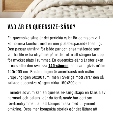
VAD ÄR EN QUEENSIZE-SÄNG?
En queensize-säng är det perfekta valet för dem som vill
kombinera komfort med en mer platsbesparande lösning.
Den passar utmärkt för både par och ensamstående som
vill ha lite extra utrymme på natten utan att sängen tar upp
för mycket plats i rummet. En queensize-säng är storleken
precis efter den svenska
140-sängen
, som vanligtvis mäter
140x200 cm. Benämningen är amerikansk och mäter
ursprungligen 60x80 tum, men i Sverige motsvarar den så
kallade queensize-sängen cirka 160x200 cm.
I mindre sovrum kan en queensize-säng skapa en känsla av
harmoni och balans, där du fortfarande har gott om
rörelseutrymme utan att kompromissa med utrymmet
omkring. Dess mer kompakta storlek gör det lättare att