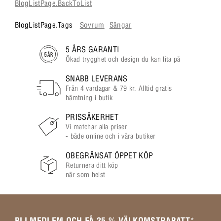
BlogListPage.BackToList
BlogListPage.Tags
Sovrum
Sängar
5 ÅRS GARANTI
Ökad trygghet och design du kan lita på
SNABB LEVERANS
Från 4 vardagar & 79 kr. Alltid gratis
hämtning i butik
PRISSÄKERHET
Vi matchar alla priser
- både online och i våra butiker
OBEGRÄNSAT ÖPPET KÖP
Returnera ditt köp
när som helst
BLI MEDLEM OCH FÅ 25 % VÄLKOMSTRABATT
*