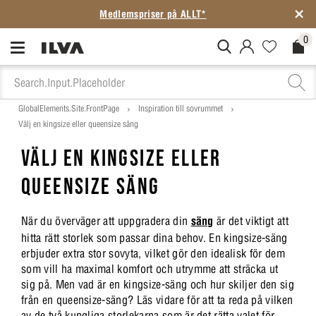
Medlemspriser på ALLT*
0
MitIlva.Login
Favorites.N
Check
GlobalElements.Site.FrontPage
Inspiration till sovrummet
Välj en kingsize eller queensize säng
VÄLJ EN KINGSIZE ELLER
QUEENSIZE SÄNG
När du överväger att uppgradera din
säng
är det viktigt att
hitta rätt storlek som passar dina behov. En kingsize-säng
erbjuder extra stor sovyta, vilket gör den idealisk för dem
som vill ha maximal komfort och utrymme att sträcka ut
sig på. Men vad är en kingsize-säng och hur skiljer den sig
från en queensize-säng? Läs vidare för att ta reda på vilken
av de två kungliga storlekarna som är det rätta valet för