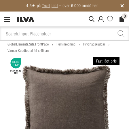
0
MitIlva.Login
Favorites.N
Check
GlobalElements.Site.FrontPage
Heminredning
Prydnadskuddar
Varnan Kuddfodral 45 x 45 cm
Fast lågt pris