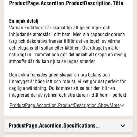
ProductPage.Accordion.ProductDescription.Title
En mjuk detalj
Varnan kuddfodral är skapat för att ge en mjuk och
inbjudande atmosfär i ditt hem. Med sin cappuccinobruna
färg och dekorativa fransar tillför det en touch av värme
och elegans till soffan eller fåtöljen. Överdraget smälter
naturligt in i rummet och gör det enkelt att skapa en mysig
atmosfär där du kan njuta av lugna stunder.
Den enkla fransdesignen skapar en bra balans och
linnetyget är både lätt och robust, vilket gör det perfekt för
daglig användning. Du kommer att se hur den blir en
integrerad del av rytmen och strukturen i ditt hem - perfekt
för små pauser och närvaro.
ProductPage.Accordion.ProductDescription.ShowMore
Det speciella med Varnan
Cappuccinobrunt linne
ProductPage.Accordion.Specifications.Title
Passar in i alla inredningar
Nordisk enkelhet