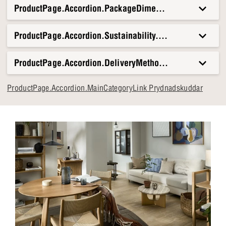
ProductPage.Accordion.PackageDimensionsAndWeight.T
Förhöjer värmen utan att ta upp för mycket plats
ProductPage.Accordion.Sustainability.Title
ProductPage.Accordion.DeliveryMethods.Title
ProductPage.Accordion.MainCategoryLink Prydnadskuddar