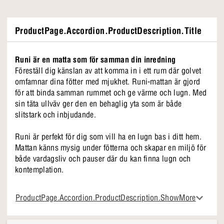
ProductPage.Accordion.ProductDescription.Title
Runi är en matta som för samman din inredning
Föreställ dig känslan av att komma in i ett rum där golvet
omfamnar dina fötter med mjukhet. Runi-mattan är gjord
för att binda samman rummet och ge värme och lugn. Med
sin täta ullväv ger den en behaglig yta som är både
slitstark och inbjudande.
Runi är perfekt för dig som vill ha en lugn bas i ditt hem.
Mattan känns mysig under fötterna och skapar en miljö för
både vardagsliv och pauser där du kan finna lugn och
kontemplation.
Det speciella med Runi
ProductPage.Accordion.ProductDescription.ShowMore
• Naturliga toner
• Passar både vardagsrum och sovrum