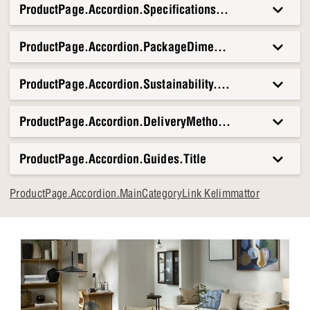
• Nordisk enkelhet
ProductPage.Accordion.Specifications.Title
ProductPage.Accordion.PackageDimensionsAndWeight.T
ProductPage.Accordion.Sustainability.Title
ProductPage.Accordion.DeliveryMethods.Title
ProductPage.Accordion.Guides.Title
ProductPage.Accordion.MainCategoryLink Kelimmattor