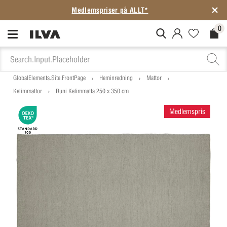
Medlemspriser på ALLT*
0
MitIlva.Login
Favorites.N
Check
GlobalElements.Site.FrontPage
Heminredning
Mattor
Kelimmattor
Runi Kelimmatta 250 x 350 cm
Medlemspris