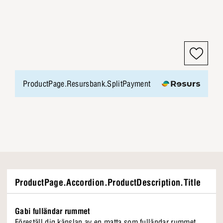
ProductPage.Resursbank.SplitPayment
ProductPage.Accordion.ProductDescription.Title
Gabi fulländar rummet
Föreställ dig känslan av en matta som fulländar rummet.