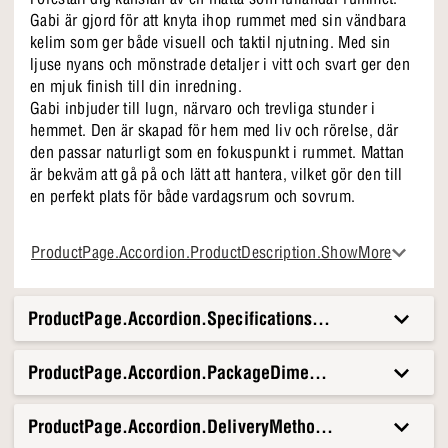
Gabi är gjord för att knyta ihop rummet med sin vändbara
kelim som ger både visuell och taktil njutning. Med sin
ljuse nyans och mönstrade detaljer i vitt och svart ger den
en mjuk finish till din inredning.
Gabi inbjuder till lugn, närvaro och trevliga stunder i
hemmet. Den är skapad för hem med liv och rörelse, där
den passar naturligt som en fokuspunkt i rummet. Mattan
är bekväm att gå på och lätt att hantera, vilket gör den till
en perfekt plats för både vardagsrum och sovrum.
Det speciella med Gabi
ProductPage.Accordion.ProductDescription.ShowMore
Vändbar kelim för dubbel glädje
Naturliga toner och taktila ytor
Perfekt för både vardagsrum och sovrum
ProductPage.Accordion.Specifications.Title
ProductPage.Accordion.PackageDimensionsAndWeight.T
ProductPage.Accordion.DeliveryMethods.Title