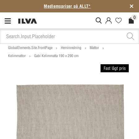
Medlemspriser på ALLT*
0
MitIlva.Login
Favorites.N
Check
GlobalElements.Site.FrontPage
Heminredning
Mattor
Kelimmattor
Gabi Kelimmatta 190 x 290 cm
Fast lågt pris