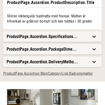
ProductPage.Accordion.ProductDescription.Title
Stilren rektangulär badmatta med fransar. Mattan är
tillverkad av gråbrun bomull och kan tvättas i 30 grader.
ProductPage.Accordion.Specifications.Title
ProductPage.Accordion.PackageDimensionsAndWeight.T
ProductPage.Accordion.DeliveryMethods.Title
ProductPage.Accordion.MainCategoryLink Badrumsmattor